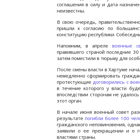
соглашения в силу и дата назначе
неизвестны.
В свою очередь, правительственн
пришли к согласию по большинс
конституцию республики. Собеседн
Напомним, в апреле
военные с
правившего страной последние 30 
затем поместили в тюрьму для особ
После смены власти в Хартуме нач
немедленно сформировать граждан
протестующие
договорились с во
в течение которого у власти буд
впоследствии сторонам не удалось 
этот орган.
В начале июня военный совет разо
результате
погибли более 100 чел
гражданского неповиновения, одна
заявили о ее прекращении и о г
властями страны.