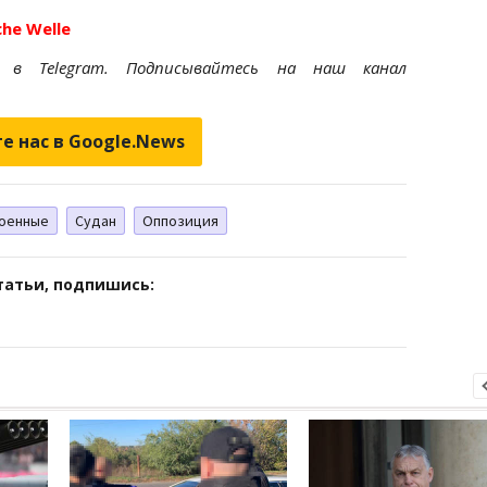
he Welle
et
в Telegram. Подписывайтесь на наш канал
е нас в Google.News
оенные
Судан
Оппозиция
татьи, подпишись: