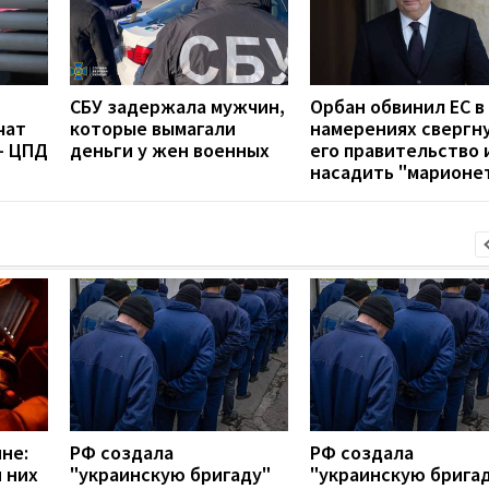
СБУ задержала мужчин,
Орбан обвинил ЕС в
чат
которые вымагали
намерениях свергн
- ЦПД
деньги у жен военных
его правительство 
насадить "марионе
не:
РФ создала
РФ создала
 них
"украинскую бригаду"
"украинскую брига