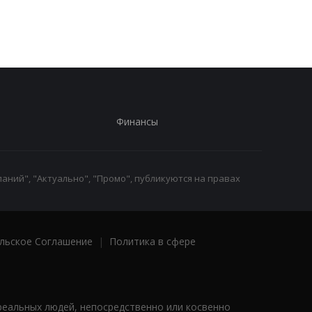
заметили шесть
СМИ
неизвестных дронов
Финансы
аний", "Актуально", "Промо", публикуются на правах
льское Соглашение
|
Политика в сфере
реальных людей, непосредственно или косвенно