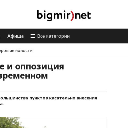
о
Афиша
Все категории
орошие новости
е и оппозиция
 временном
большинству пунктов касательно внесения
а.