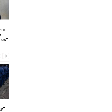
Литва предлагает
Разведка Южной Ко
уть
направить войска ЕС в
заявила, что КНДР
и
Украину через солдат
отправит в Украину 
ток"
КНДР
тысяч военных
В ФРГ над объектом с
В Киеве и Днепре
ду"
системами Patriot
прогремели взрывы 