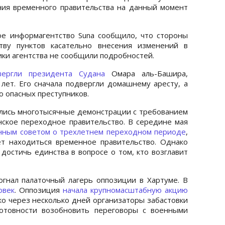
ния временного правительства на данный момент
ое информагентство Suna сообщило, что стороны
тву пунктов касательно внесения изменений в
ики агентства не сообщили подробностей.
вергли президента Судана
Омара аль-Башира,
лет. Его сначала подвергли домашнему аресту, а
о опасных преступников.
ались многотысячные демонстрации с требованием
ское переходное правительство. В середине мая
енным советом о трехлетнем переходном периоде
,
ет находиться временное правительство. Однако
достичь единства в вопросе о том, кто возглавит
гнал палаточный лагерь оппозиции в Хартуме. В
овек
. Оппозиция
начала крупномасштабную акцию
ко через несколько дней организаторы забастовки
отовности возобновить переговоры с военными