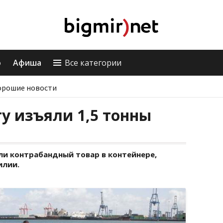
о
Афиша
Все категории
орошие новости
у изъяли 1,5 тонны
и контрабандный товар в контейнере,
илии.