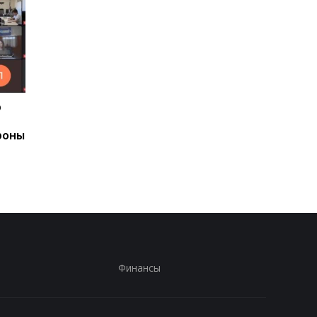
р
Ким Чен Ын накопил $22
В Николаевской
млрд несмотря на
области задержали
роны
санкции
двух агентов РФ
Финансы