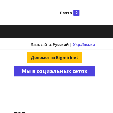
Почта
Искать
Язык сайта:
Русский
|
Українська
Допомогти Bigmir)net
Мы в социальных сетях