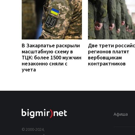
В Закарпатье раскрыли
Две трети россий
масштабную схему в
регионов платят
ТЦК: более 1500 мужчин
вербовщикам
незаконно сняли с
контрактников
учета
Афиша
© 2000-2024,