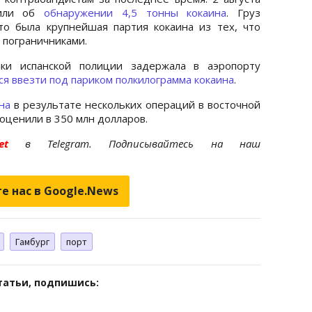
щили об
обнаружении 4,5 тонны кокаина
. Груз
то была крупнейшая партия кокаина из тех, что
 пограничниками.
ики испанской полиции задержала в аэропорту
ся ввезти под париком полкилограмма кокаина
.
на
в результате нескольких операций в восточной
 оценили в 350 млн долларов.
.net
в Telegram. Подписывайтесь на наш
е нас в Google.News
Гамбург
порт
татьи, подпишись: