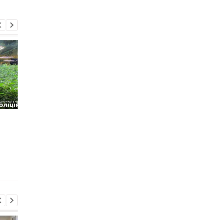
Спутниковые снимки
В Киеве задержаны
зафиксировали
наркоторговцы,
последствия удара по
которые
порту "Кавказ"
переодевались в
военных (фото)