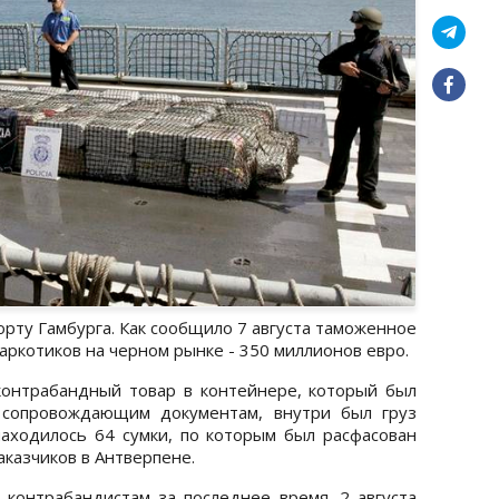
орту Гамбурга. Как сообщило 7 августа таможенное
аркотиков на черном рынке - 350 миллионов евро.
онтрабандный товар в контейнере, который был
о сопровождающим документам, внутри был груз
находилось 64 сумки, по которым был расфасован
аказчиков в Антверпене.
контрабандистам за последнее время. 2 августа