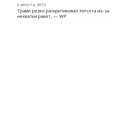
6 августа, 08:55
Трамп резко раскритиковал Хегсета из-за
нехватки ракет, — WP