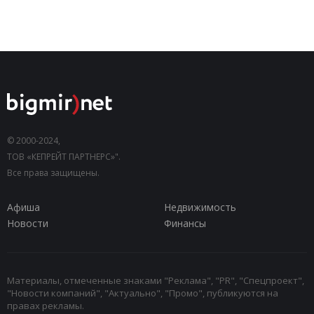
© 2000-2024,
ТОВ «КЕПРЕЙТ ПАРТНЕРС»".
Все права защищены.
Афиша
Недвижимость
Новости
Финансы
Материалы, отмеченные знаками "Реклама", "PR", "Спецпроект",
"Новости компаний", "Актуально", "Промо", публикуются на
правах рекламы.