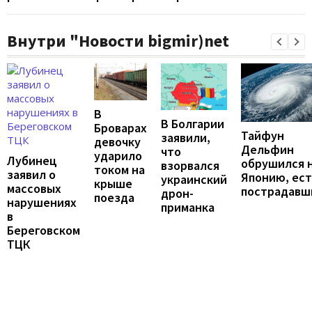
Внутри "Новости bigmir)net
В
В Болгарии
Броварах
Тайфун
заявили,
девочку
Дельфин
что
ударило
Лубинец
обрушился 
взорвался
током на
заявил о
Японию, ест
украинский
крыше
массовых
пострадавш
дрон-
поезда
нарушениях
приманка
в
Береговском
ТЦК