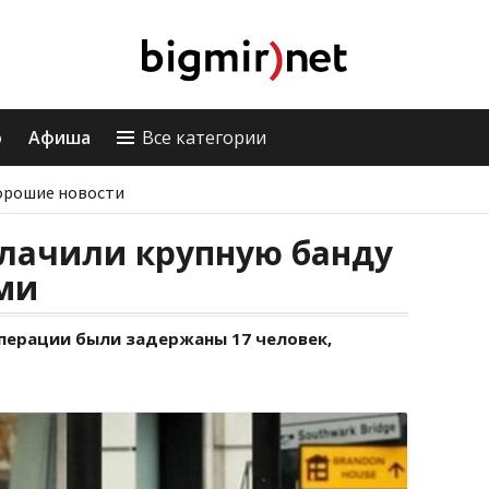
о
Афиша
Все категории
орошие новости
блачили крупную банду
ми
операции были задержаны 17 человек,