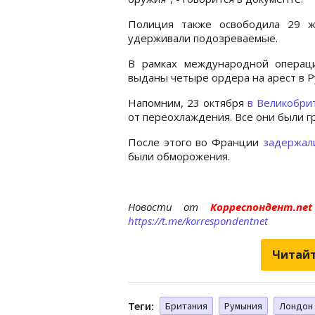
Полиция также освободила 29 ж
удерживали подозреваемые.
В рамках международной операц
выданы четыре ордера на арест в Р
Напомним, 23 октября
в Великобри
от переохлаждения. Все они были 
После этого во Франции
задержали
были обморожения.
Новости от
Корреспондент.n
https://t.me/korrespondentnet
Читайт
Теги:
Британия
Румыния
Лондон