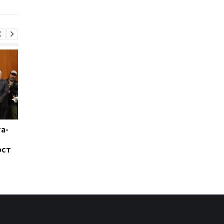
стерлингов
а-
Восток Китая накрыл
Душить, а не бить:
тайфун Дельфин:
Трамп рассказал о
ост
эвакуировано более
новой тактике прот
миллиона человек
Ирана