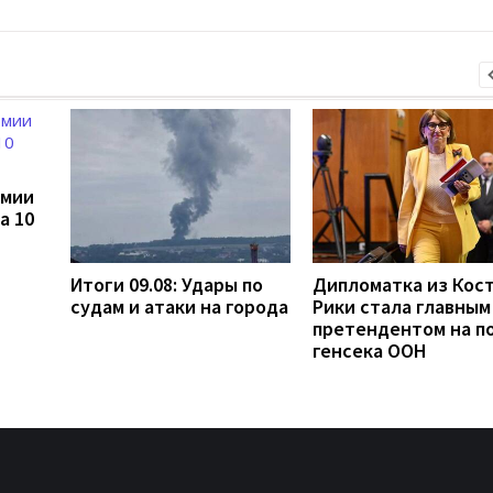
рмии
а 10
Итоги 09.08: Удары по
Дипломатка из Кост
судам и атаки на города
Рики стала главным
претендентом на п
генсека ООН