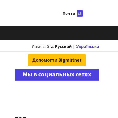
Почта
Искать
Язык сайта:
Русский
|
Українська
Допомогти Bigmir)net
Мы в социальных сетях