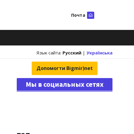
Почта
Искать
Язык сайта:
Русский
|
Українська
Допомогти Bigmir)net
Мы в социальных сетях