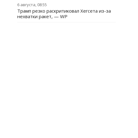
6 августа, 08:55
Трамп резко раскритиковал Хегсета из-за
нехватки ракет, — WP