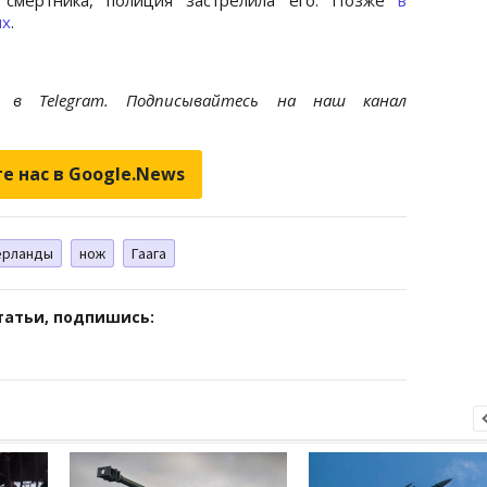
ых
.
et
в Telegram. Подписывайтесь на наш канал
е нас в Google.News
ерланды
нож
Гаага
татьи, подпишись: