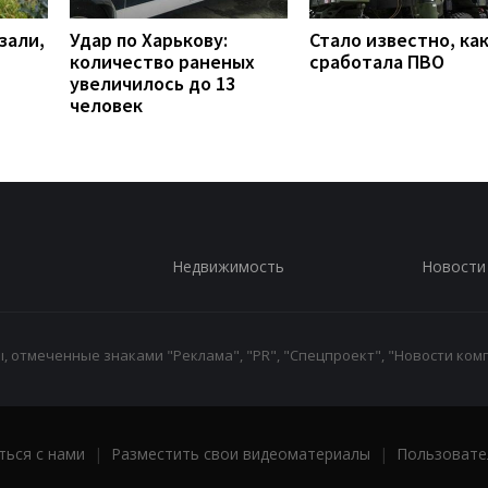
зали,
Удар по Харькову:
Стало известно, ка
количество раненых
сработала ПВО
увеличилось до 13
человек
Недвижимость
Новости
 отмеченные знаками "Реклама", "PR", "Спецпроект", "Новости комп
ться с нами
|
Разместить свои видеоматериалы
|
Пользовате