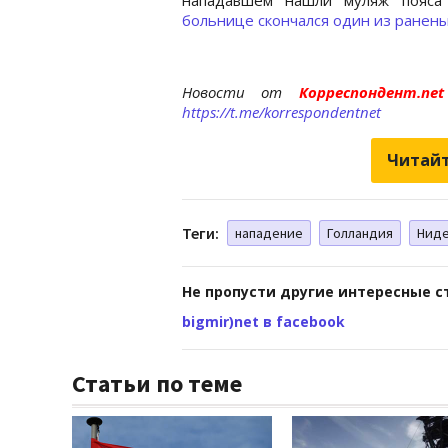
больнице скончался один из ранен
Новости от
Корреспондент.n
https://t.me/korrespondentnet
Читайт
Теги:
нападение
Голландия
Нид
Не пропусти другие интересные с
bigmir)net в facebook
Статьи по теме