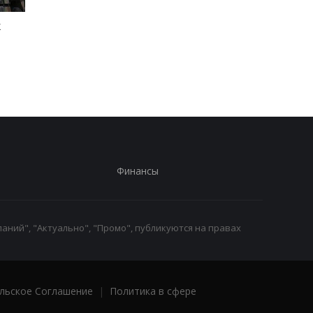
к
Россияне обстреляли
Генштаб назвал пот
многоэтажки в
россиян за сутки
Харькове, есть
погибшие
Финансы
аний", "Актуально", "Промо", публикуются на правах
льское Соглашение
|
Политика в сфере