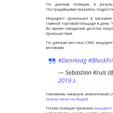
По данным полиции, в резуль
Пострадавшими оказались подростк
Инцидент произошел в магазине 
главной торговой площади в день 
Во время нападения десятки покуп
происшествия.
По данным местных СМИ, инцидент 
мотивами.
#DenHaag
#BlackFr
— Sebastian Kruis (
2019 г.
Напомним, накануне аналогичный 
ножом напал на людей
.
Позже полиция признала
инцидент 
нападавшем нашли муляж пояса 