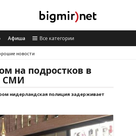
о
Афиша
Все категории
орошие новости
ом на подростков в
- СМИ
тором нидерландская полиция задерживает