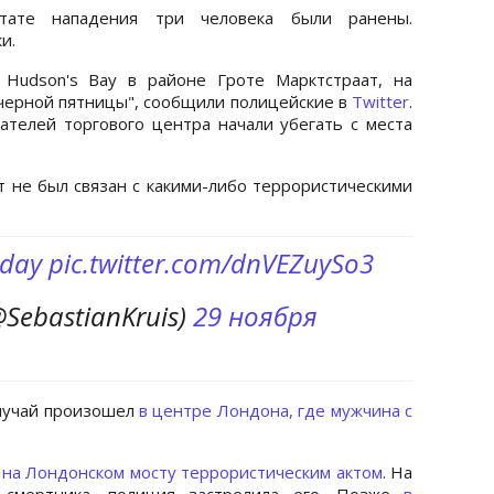
тате нападения три человека были ранены.
и.
Hudson's Bay в районе Гроте Марктстраат, на
"черной пятницы", сообщили полицейские в
Twitter
.
ателей торгового центра начали убегать с места
не был связан с какими-либо террористическими
iday
pic.twitter.com/dnVEZuySo3
@SebastianKruis)
29 ноября
случай произошел
в центре Лондона, где мужчина с
на Лондонском мосту террористическим актом
. На
смертника, полиция застрелила его. Позже
в