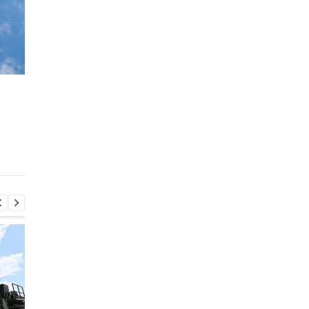
Нидерланды передали
ЕС просит своих
Украине первые F-16
граждан покинуть
Ливан: что известно