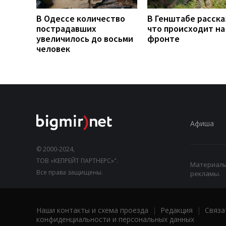
В Одессе количество
В Генштабе расска
пострадавших
что происходит на
увеличилось до восьми
фронте
человек
Афиша
© 2000-2024,
ТОВ «КЕПРЕЙТ ПАРТНЕРС»".
Материалы,
Все права защищены.
рекламы.
Наши контакты и схема проезда
|
Редакция
|
Связа
конфиденциальности и персональных данных