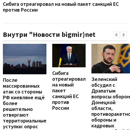
Сибига отреагировал на новый пакет санкций ЕС
против России
Внутри "Новости bigmir)net
Сибига
отреагировал
Зеленский
После
на новый
обсудил с
массированных
пакет
Драпатым
атак со стороны
санкций ЕС
вопросы оборо
РФ киевляне ещё
против
Донецкой
более
России
области,
решительно
противоракетн
отвергают
обороны и
территориальные
кадровых
уступки: опрос