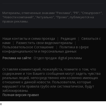
Материалы, отмеченные знаками "Реклама", "PR", "Спецпроект",
"Новости компаний", "Актуально", "Промо", публикуются на
правах рекламы.
Наши контакты и схема проезда
|
Редакция
|
Связаться с
нами
|
Разместить свои видеоматериалы
|
Пользовательское Соглашение
|
Политика в сфере
конфиденциальности и персональных данных
Реклама на сайте:
Отдел продаж digital рекламы
Оставляя комментарий, пожалуйста, помните о том, что
содержание и тон Вашего сообщения могут задеть чувства
реальных людей, непосредственно или косвенно имеющих
отношение к данной новости. Пользователи, которые
нарушают эти правила грубо или систематически, будут
заблокированы.
Полная версия правил
x