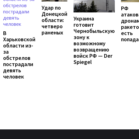
Удар по
РФ
Донецкой
атаков
Украина
области:
дронам
готовит
четверо
ракето
Чернобыльскую
раненых
В
есть
зону к
Харьковской
попада
возможному
области из-
возвращению
за
войск РФ — Der
обстрелов
Spiegel
пострадали
девять
человек