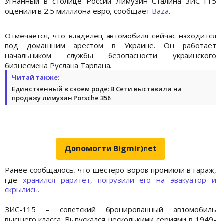
Угнанный в столице России Лимузин Сталина ЗИС-115
оценили в 2.5 миллиона евро, сообщает
Baza
.
Отмечается, что владелец автомобиля сейчас находится
под домашним арестом в Украине. Он работает
начальником службы безопасности украинского
бизнесмена Руслана Тарпана.
Читай также:
Единственный в своем роде: В Сети выставили на
продажу лимузин Porsche 356
Допомогти Bigmir)net
Ранее сообщалось, что шестеро воров проникли в гараж,
где
хранился раритет, погрузили его на эвакуатор и
скрылись.
ЗИС-115 – советский бронированный автомобиль
высшего класса. Выпускался несколькими сериями в 1949-