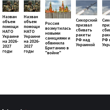
Назван
Назван
Сикорский
Сик
объем
объем
Россия
призвал
при
помощи
помощи
возмутилась
сбивать
сби
НАТО
НАТО
новыми
ракеты
рак
Украине
Украине
санкциями и
РФ над
РФ 
на 2026-
на 2026-
обвинила
Украиной
Укр
2027
2027
Британию в
годы
годы
"войне"