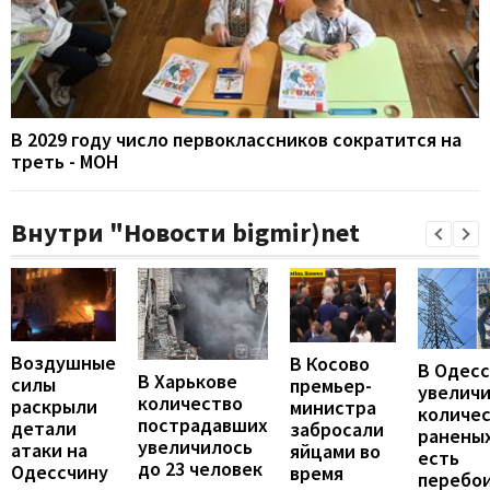
В 2029 году число первоклассников сократится на
треть - МОН
Внутри "Новости bigmir)net
Воздушные
В Косово
В Одес
В Харькове
силы
премьер-
увелич
количество
раскрыли
министра
количе
пострадавших
детали
забросали
раненых
увеличилось
атаки на
яйцами во
есть
до 23 человек
Одессчину
время
перебои