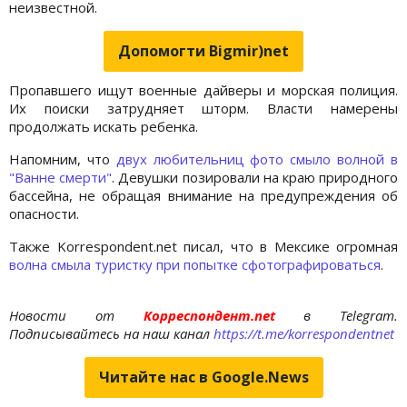
неизвестной.
Допомогти Bigmir)net
Пропавшего ищут военные дайверы и морская полиция.
Их поиски затрудняет шторм. Власти намерены
продолжать искать ребенка.
Напомним, что
двух любительниц фото смыло волной в
"Ванне смерти"
. Девушки позировали на краю природного
бассейна, не обращая внимание на предупреждения об
опасности.
Также Korrespondent.net писал, что в Мексике огромная
волна смыла туристку при попытке сфотографироваться
.
Новости от
Корреспондент.net
в Telegram.
Подписывайтесь на наш канал
https://t.me/korrespondentnet
Читайте нас в Google.News