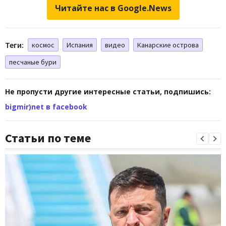
Читайте нас в Google.News
Теги:
космос
Испания
видео
Канарские острова
песчаные бури
Не пропусти другие интересные статьи, подпишись:
bigmir)net в facebook
Статьи по теме