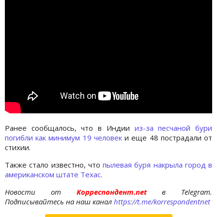
Ранее сообщалось, что в Индии
из-за песчаной бури
погибли как минимум 19 человек
и еще 48 пострадали от
стихии.
Также стало известно, что
пылевая буря накрыла город в
американском штате Техас
.
Новости от
Корреспондент.net
в Telegram.
Подписывайтесь на наш канал
https://t.me/korrespondentnet