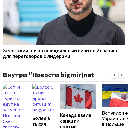
Зеленский начал официальный визит в Испанию
для переговоров с лидерами
Внутри "Новости bigmir)net
Вступлени
Канада ввела
Более 6
Украины в 
санкции
тысяч
в Польше
против