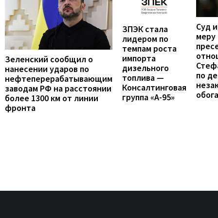
Суд 
ЗПЭК стала
меру
лидером по
прес
темпам роста
отно
импорта
Зеленский сообщил о
Стеф
дизельного
нанесении ударов по
по де
топлива —
нефтеперерабатывающим
неза
Консалтинговая
заводам РФ на расстоянии
обог
группа «А-95»
более 1300 км от линии
фронта