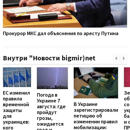
Прокурор МКС дал объяснения по аресту Путина
Внутри "Новости bigmir)net
ЕС изменил
Зе
Погода в
правила
об
Украине 7
В Украине
временной
со
августа: где
зарегистрировали
защиты
ук
пройдут
петицию об
для
ба
грозы,
изменении правил
украинцев:
и 
ожидается
мобилизации:
кого
П
град и