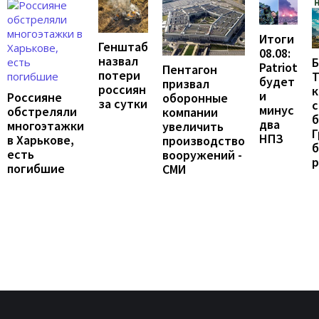
Итоги
Генштаб
08.08:
назвал
Б
Patriot
Пентагон
потери
Т
будет
призвал
россиян
к
и
Россияне
оборонные
за сутки
с
минус
обстреляли
компании
б
два
многоэтажки
увеличить
Г
НПЗ
в Харькове,
производство
б
есть
вооружений -
погибшие
СМИ