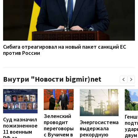
Сибига отреагировал на новый пакет санкций ЕС
против России
Внутри "Новости bigmir)net
Зеленский
Генш
Суд назначил
проводит
Энергосистема
подт
пожизненное
переговоры
выдержала
удар
11 военным
с Вучичем в
рекордную
двум
РФ за