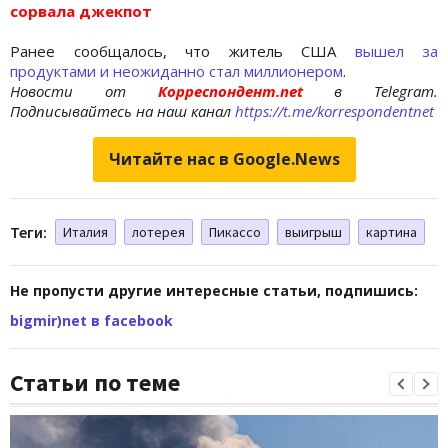
сорвала джекпот
Ранее сообщалось, что житель США
вышел за
продуктами и неожиданно стал миллионером
.
Новости от
Корреспондент.net
в Telegram.
Подписывайтесь на наш канал
https://t.me/korrespondentnet
Читайте нас в Google.News
Теги:
Италия
лотерея
Пикассо
выигрыш
картина
Не пропусти другие интересные статьи, подпишись:
bigmir)net в facebook
Статьи по теме