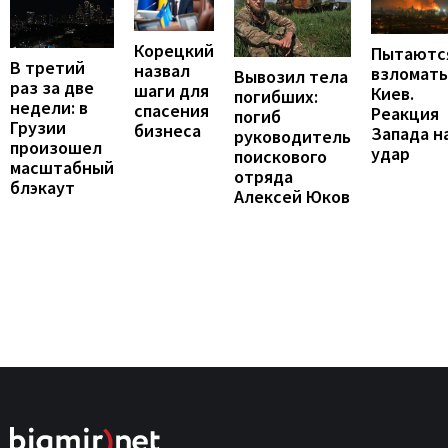
Корецкий
Пытаютс
В третий
назвал
взломать
Вывозил тела
раз за две
шаги для
Киев.
погибших:
недели: в
спасения
Реакция
погиб
Грузии
бизнеса
Запада н
руководитель
произошел
удар
поискового
масштабный
отряда
блэкаут
Алексей Юков