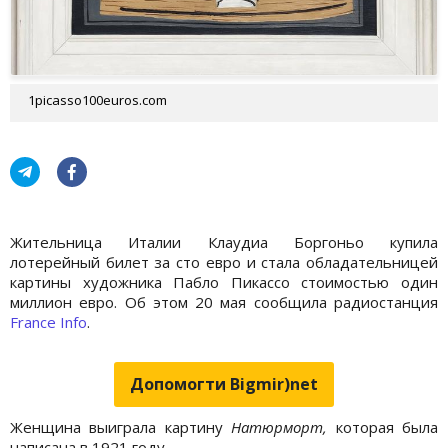
1picasso100euros.com
Жительница Италии Клаудиа Боргоньо купила
лотерейный билет за сто евро и стала обладательницей
картины художника Пабло Пикассо стоимостью один
миллион евро. Об этом 20 мая сообщила радиостанция
France Info
.
Допомогти Bigmir)net
Женщина выиграла картину
Натюрморт,
которая была
написана в 1921 году.