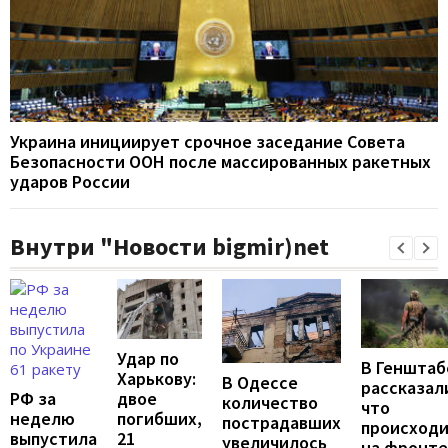
Украина инициирует срочное заседание Совета
Безопасности ООН после массированных ракетных
ударов России
Внутри "Новости bigmir)net
Удар по
В Генштаб
Харькову:
В Одессе
рассказал
двое
РФ за
количество
что
погибших,
неделю
пострадавших
происход
21
выпустила
увеличилось
на фронте