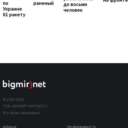
раненый
по
до восьми
Украине
человек
61 ракету
© 2000-2024,
ТОВ «КЕПРЕЙТ ПАРТНЕРС»".
Все права защищены.
Афиша
Недвижимость