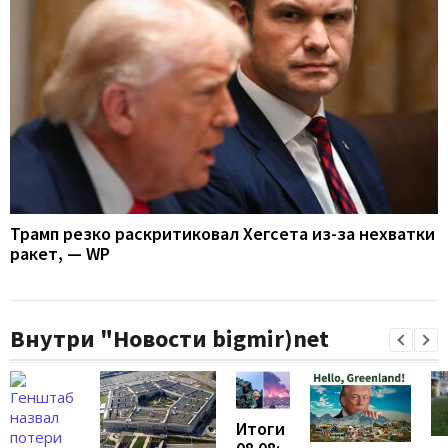
Трамп резко раскритиковал Хегсета из-за нехватки
ракет, — WP
Внутри "Новости bigmir)net
Итоги