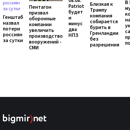
08.08:
В
Близкая к
Patriot
Пентагон
м
Трампу
будет
призвал
к
компания
Генштаб
и
оборонные
н
собирается
назвал
минус
компании
у
бурить в
потери
два
увеличить
с
Гренландии
россиян
НПЗ
производство
п
без
за сутки
вооружений -
п
разрешения
СМИ