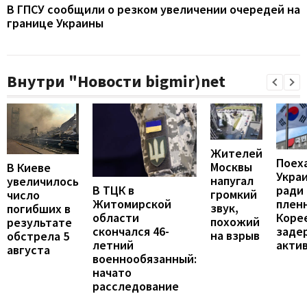
В ГПСУ сообщили о резком увеличении очередей на
границе Украины
Внутри "Новости bigmir)net
Жителей
Поех
Москвы
В Киеве
Укра
напугал
увеличилось
В ТЦК в
ради
громкий
число
Житомирской
пленн
звук,
погибших в
области
Коре
похожий
результате
скончался 46-
заде
на взрыв
обстрела 5
летний
акти
августа
военнообязанный:
начато
расследование