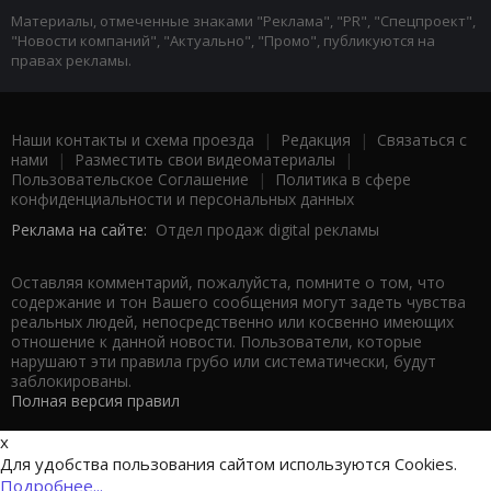
Материалы, отмеченные знаками "Реклама", "PR", "Спецпроект",
"Новости компаний", "Актуально", "Промо", публикуются на
правах рекламы.
Наши контакты и схема проезда
|
Редакция
|
Связаться с
нами
|
Разместить свои видеоматериалы
|
Пользовательское Соглашение
|
Политика в сфере
конфиденциальности и персональных данных
Реклама на сайте:
Отдел продаж digital рекламы
Оставляя комментарий, пожалуйста, помните о том, что
содержание и тон Вашего сообщения могут задеть чувства
реальных людей, непосредственно или косвенно имеющих
отношение к данной новости. Пользователи, которые
нарушают эти правила грубо или систематически, будут
заблокированы.
Полная версия правил
x
Для удобства пользования сайтом используются Cookies.
Подробнее...