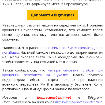
12 и 13 лет", - информирует местная прокуратура.
Допомогти Bigmir)net
Разбившийся самолет нашли на середине пути. Причины
крушения неизвестны. Установлено, что самолет горел
после падения, поэтому тела пассажиров также были
сожжены.
Напомним, что ранее
возле Рима разбился самолет, двое
погибших
. Частный самолет незадолго до аварии вылетел
из школы пилотов Crazy Fly на аэродроме Ле-Грюньоль,
чтобы пролететь над сельской местностью.
Также сообщалось, что
четыре человека погибли при
крушении вертолета на Чукотке
. Власти Чукотки
подтвердили гибель четырех человек при падении
военного вертолета Ми-8 в аэропорту Угольные Копи,
расположенном в Анадырском районе полуострова.
Новости от
Корреспондент.net
в Telegram.
Подписывайтесь на наш канал
https://t.me/korrespondentnet