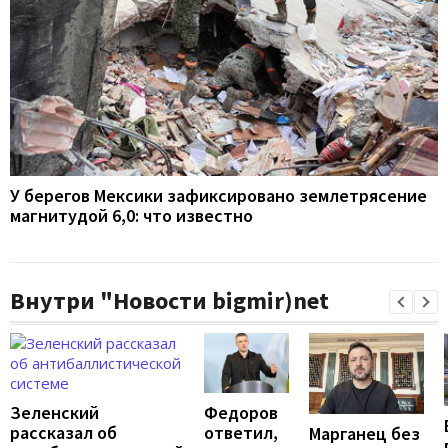
У берегов Мексики зафиксировано землетрясение
магнитудой 6,0: что известно
Внутри "Новости bigmir)net
Федоров
Зеленский
ответил,
рассказал об
Марганец без