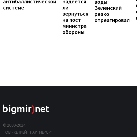
надеется
антибаллистической
воды:
ли
системе
Зеленский
вернуться
резко
на пост
отреагировал
министра
обороны
© 2000-2024,
ТОВ «КЕПРЕЙТ ПАРТНЕРС»".