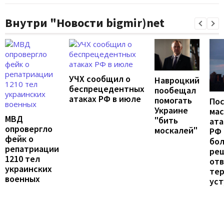
Внутри "Новости bigmir)net
УЧХ сообщил о
Навроцкий
беспрецедентных
пообещал
атаках РФ в июле
помогать
По
Украине
ма
МВД
"бить
ата
опровергло
москалей"
РФ 
фейк о
бо
репатриации
ре
1210 тел
от
украинских
те
военных
уст