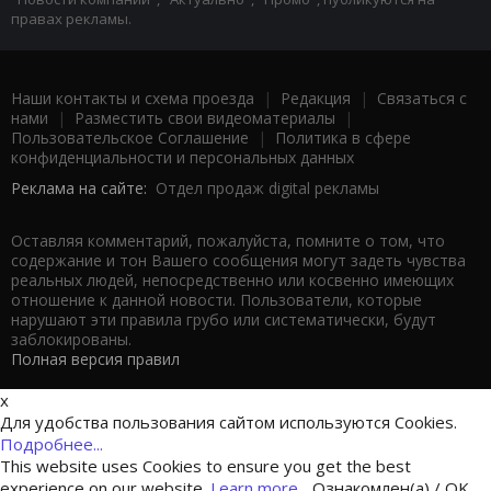
правах рекламы.
Наши контакты и схема проезда
|
Редакция
|
Связаться с
нами
|
Разместить свои видеоматериалы
|
Пользовательское Соглашение
|
Политика в сфере
конфиденциальности и персональных данных
Реклама на сайте:
Отдел продаж digital рекламы
Оставляя комментарий, пожалуйста, помните о том, что
содержание и тон Вашего сообщения могут задеть чувства
реальных людей, непосредственно или косвенно имеющих
отношение к данной новости. Пользователи, которые
нарушают эти правила грубо или систематически, будут
заблокированы.
Полная версия правил
x
Для удобства пользования сайтом используются Cookies.
Подробнее...
This website uses Cookies to ensure you get the best
experience on our website.
Learn more...
Ознакомлен(а) / OK