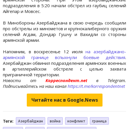
подразделения в 5:20 начали обстрел из гаубиц селений
Айгепар и Мовсес.
В Минобороны Азербайджана в свою очередь сообщили
про обстрелы из минометов и крупнокалиберного оружия
селений Агдам, Дондар Гушчу и Вахидли со стороны
армянской армии.
Напомним, в воскресенье 12 июля
на азербайджано-
армянской границе вспыхнули боевые действия
.
Азербайджан обвинил подразделения армянских военных
в артиллерийском обстреле с целью захвата
приграничной территории.
Новости от
Корреспондент.net
в Telegram.
Подписывайтесь на наш канал
https://t.me/korrespondentnet
Читайте нас в Google.News
Теги:
Азербайджан
война
конфликт
граница