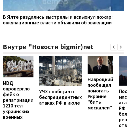
В Ялте раздались выстрелы и вспыхнул пожар:
оккупационные власти объявили об эвакуации
Внутри "Новости bigmir)net
Навроцкий
МВД
пообещал
опровергло
помогать
По
УЧХ сообщил о
фейк о
Украине
ма
беспрецедентных
репатриации
"бить
ата
атаках РФ в июле
1210 тел
москалей"
РФ 
украинских
бо
военных
ре
от