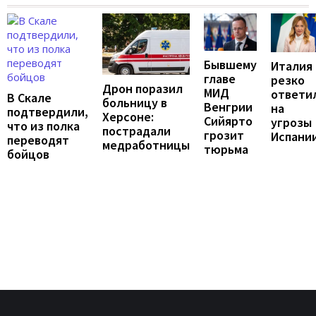
Бывшему
Италия
главе
резко
Дрон поразил
МИД
ответи
В Скале
больницу в
Венгрии
на
подтвердили,
Херсоне:
Сийярто
угрозы
что из полка
пострадали
грозит
Испани
переводят
медработницы
тюрьма
бойцов