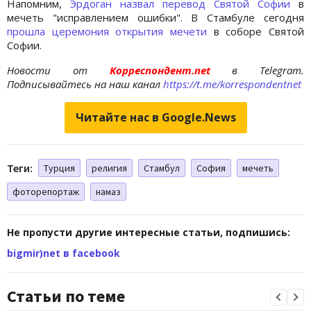
Напомним,
Эрдоган назвал перевод Святой Софии
в
мечеть "исправлением ошибки". В Стамбуле сегодня
прошла церемония открытия мечети
в соборе Святой
Софии.
Новости от
Корреспондент.net
в Telegram.
Подписывайтесь на наш канал
https://t.me/korrespondentnet
Читайте нас в Google.News
Теги:
Турция
религия
Стамбул
София
мечеть
фоторепортаж
намаз
Не пропусти другие интересные статьи, подпишись:
bigmir)net в facebook
Статьи по теме