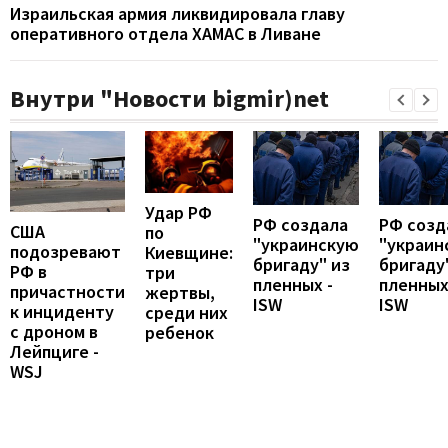
Израильская армия ликвидировала главу
оперативного отдела ХАМАС в Ливане
Внутри "Новости bigmir)net
Удар РФ
РФ создала
РФ созд
США
по
"украинскую
"украин
подозревают
Киевщине:
бригаду" из
бригаду
РФ в
три
пленных -
пленных
причастности
жертвы,
ISW
ISW
к инциденту
среди них
с дроном в
ребенок
Лейпциге -
WSJ