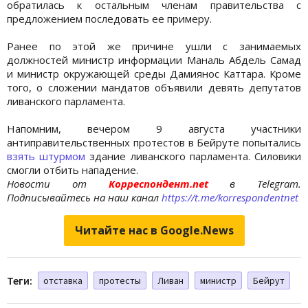
обратилась к остальным членам правительства с
предложением последовать ее примеру.
Ранее по этой же причине ушли с занимаемых
должностей министр информации Маналь Абдель Самад
и министр окружающей среды Дамиянос Каттара. Кроме
того, о сложении мандатов объявили девять депутатов
ливанского парламента.
Напомним, вечером 9 августа участники
антиправительственных протестов в Бейруте попытались
взять штурмом
здание ливанского парламента. Силовики
смогли отбить нападение.
Новости от
Корреспондент.net
в Telegram.
Подписывайтесь на наш канал
https://t.me/korrespondentnet
Читайте нас в Google.News
Теги:
отставка
протесты
Ливан
министр
Бейрут