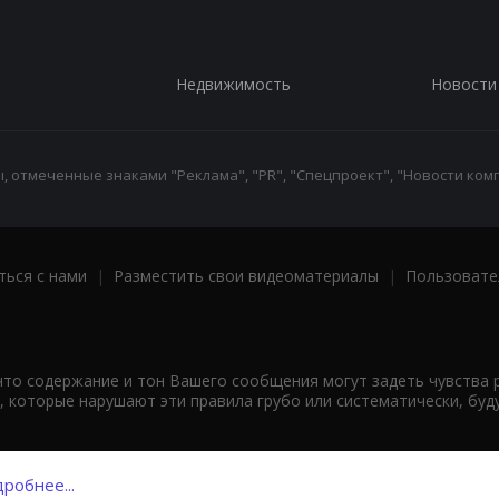
Недвижимость
Новости
 отмеченные знаками "Реклама", "PR", "Спецпроект", "Новости комп
ться с нами
|
Разместить свои видеоматериалы
|
Пользовате
что содержание и тон Вашего сообщения могут задеть чувства 
 которые нарушают эти правила грубо или систематически, буд
робнее...