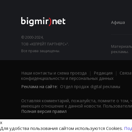
Афиша
© 2000-2024,
ТОВ «КЕПРЕЙТ ПАРТНЕРС»".
Материалы,
Все права защищены.
рекламы.
Наши контакты и схема проезда
|
Редакция
|
Связа
конфиденциальности и персональных данных
Реклама на сайте:
Отдел продаж digital рекламы
Оставляя комментарий, пожалуйста, помните о том, 
имеющих отношение к данной новости. Пользователи,
Полная версия правил
x
Для удобства пользования сайтом используются Cookies.
Под