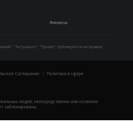
Финансы
аний", "Актуально", "Промо", публикуются на правах
льское Соглашение
|
Политика в сфере
реальных людей, непосредственно или косвенно
ут заблокированы.