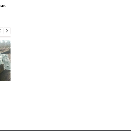
ник
Итоги 5.8: Удар по Киеву
В Италии двое суток
и нехватка
искали выброшенны
антибаллистики
лотерейный билет с
выигрышем