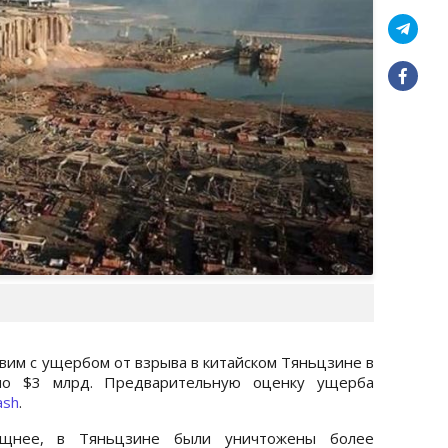
вим с ущербом от взрыва в китайском Тяньцзине в
но $3 млрд. Предварительную оценку ущерба
ash
.
щнее, в Тяньцзине были уничтожены более