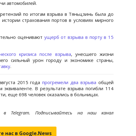
ячи автомобилей.
претензий по итогам взрыва в Тяньцзинь была до
 истории страхования портов в условиях мирного
ительно оценивают
ущерб от взрыва в порту в 15
ческого кризиса после взрыва
, унесшего жизни
шего сильный урон городу и экономике страны,
тавку
.
августа 2015 года
прогремели два взрыва
общей
 эквиваленте. В результате взрыва погибли 114
сти, еще 698 человек оказались в больницах.
et
в Telegram. Подписывайтесь на наш канал
е нас в Google.News