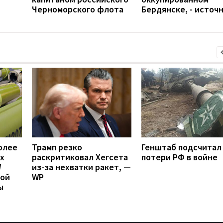
Черноморского флота
Бердянске, - источ
олее
Трамп резко
Генштаб подсчитал
х
раскритиковал Хегсета
потери РФ в войне
W
из-за нехватки ракет, —
вой
WP
ы