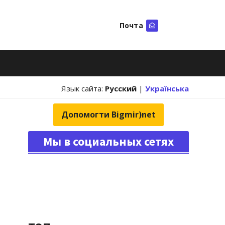
Почта
Искать
Язык сайта:
Русский
|
Українська
Допомогти Bigmir)net
Мы в социальных сетях