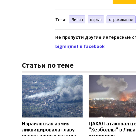
Теги:
Ливан
взрыв
страхование
Не пропусти другие интересные с
bigmir)net в facebook
Статьи по теме
Израильская армия
ЦАХАЛ атаковал ц
ликвидировала главу
"Хезболлы" в Лива
оперативного отдела
игнорируя