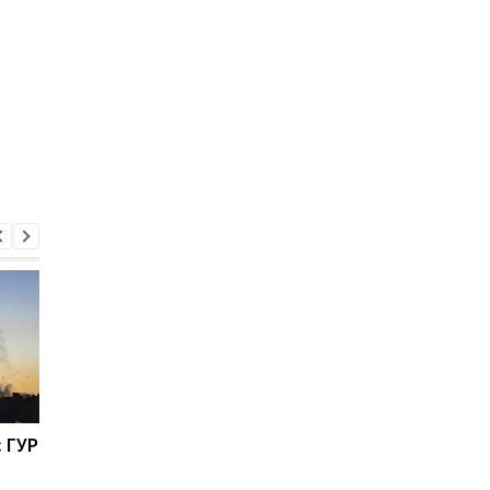
 ГУР
Защиту портов Одессы
ЦАХАЛ нанес очеред
от вражеских атак
авиаудар по Бейруту
усилят: что известно