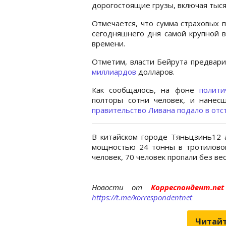
дорогостоящие грузы, включая тыс
Отмечается, что сумма страховых 
сегодняшнего дня самой крупной в
времени.
Отметим, власти Бейрута предвар
миллиардов
долларов.
Как сообщалось, на фоне
полити
полторы сотни человек, и нанес
правительство Ливана подало в отс
В китайском городе Тяньцзинь12 
мощностью 24 тонны в тротиловом
человек, 70 человек пропали без ве
Новости от
Корреспондент.n
https://t.me/korrespondentnet
Читайт