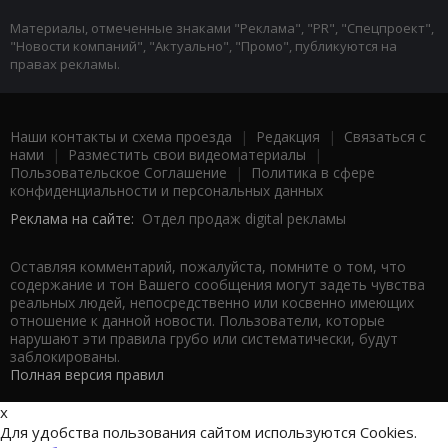
Материалы, отмеченные знаками "Реклама", "PR", "Спецпроект",
"Новости компаний", "Актуально", "Промо", публикуются на
правах рекламы.
Наши контакты и схема проезда
|
Редакция
|
Связаться с
нами
|
Разместить свои видеоматериалы
|
Пользовательское Соглашение
|
Политика в сфере
конфиденциальности и персональных данных
Реклама на сайте:
Отдел продаж digital рекламы
Оставляя комментарий, пожалуйста, помните о том, что
содержание и тон Вашего сообщения могут задеть чувства
реальных людей, непосредственно или косвенно имеющих
отношение к данной новости. Пользователи, которые
нарушают эти правила грубо или систематически, будут
заблокированы.
Полная версия правил
x
Для удобства пользования сайтом используются Cookies.