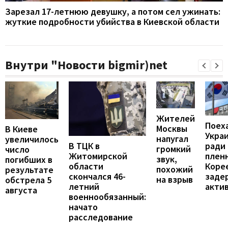
Зарезал 17-летнюю девушку, а потом сел ужинать:
жуткие подробности убийства в Киевской области
Внутри "Новости bigmir)net
Жителей
Поех
Москвы
В Киеве
Укра
напугал
увеличилось
В ТЦК в
ради
громкий
число
Житомирской
пленн
звук,
погибших в
области
Коре
похожий
результате
скончался 46-
заде
на взрыв
обстрела 5
летний
акти
августа
военнообязанный:
начато
расследование