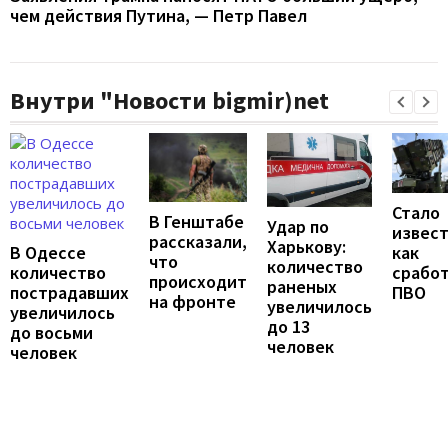
чем действия Путина, — Петр Павел
Внутри "Новости bigmir)net
Стало
В Генштабе
Удар по
извест
рассказали,
Харькову:
В Одессе
как
что
количество
количество
срабо
происходит
раненых
пострадавших
ПВО
на фронте
увеличилось
увеличилось
до 13
до восьми
человек
человек