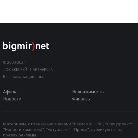
© 2000-2024,
ТОВ «КЕПРЕЙТ ПАРТНЕРС»".
Все права защищены.
Афиша
Недвижимость
Новости
Финансы
Материалы, отмеченные знаками "Реклама", "PR", "Спецпроект",
"Новости компаний", "Актуально", "Промо", публикуются на
правах рекламы.