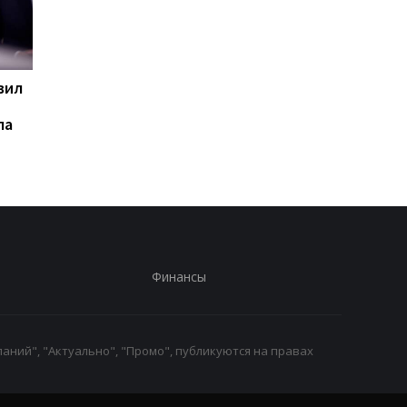
вил
База ФСБ и шесть
Цены на гробы в Рос
судов: СБС поразили 102
взлетели на 105% с
па
цели РФ
начала войны проти
Украины
Финансы
аний", "Актуально", "Промо", публикуются на правах