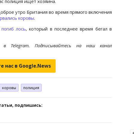
ас полиция ищет хозяина.
Доброе утро Британия во время прямого включения
орвались коровы
.
 погиб лось
, который в последнее время бегал в
et
в Telegram. Подписывайтесь на наш канал
е нас в Google.News
коровы
полиция
татьи, подпишись: