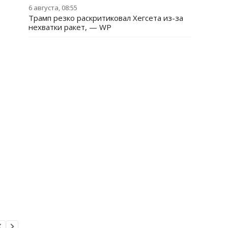
6 августа, 08:55
Трамп резко раскритиковал Хегсета из-за
нехватки ракет, — WP