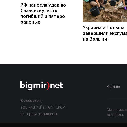
РФ нанесла удар по
Славянску: есть
погибший и пятеро
раненых
Украина и Польша
завершили эксгум
на Волыни
Афиша
© 2000-2024,
ТОВ «КЕПРЕЙТ ПАРТНЕРС»".
Материалы,
Все права защищены.
рекламы.