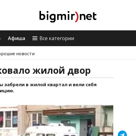
о
Афиша
Все категории
орошие новости
ковало жилой двор
 забрели в жилой квартал и вели себя
лицию.