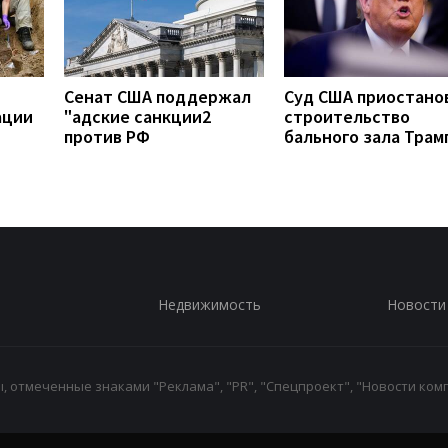
Сенат США поддержал
Суд США приостано
ации
"адские санкции2
строительство
против РФ
бального зала Трам
Недвижимость
Новости
 отмеченные знаками "Реклама", "PR", "Спецпроект", "Новости комп