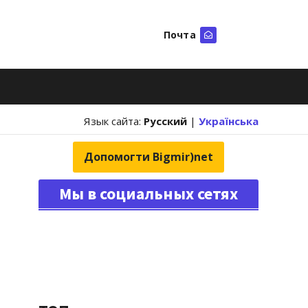
Почта
Искать
Язык сайта:
Русский
|
Українська
Допомогти Bigmir)net
Мы в социальных сетях