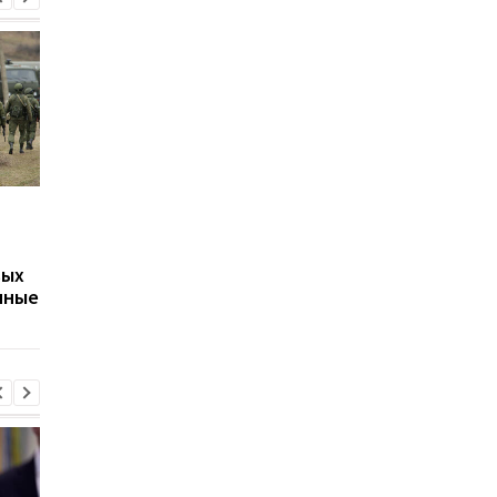
Путин может напасть
Беспилотники
на страну НАТО ещё во
атаковали склад
время войны против
Wildberries в
вых
Украины: разведка США
Екатеринбурге: возн
нные
оценила угрозу
крупный пожар