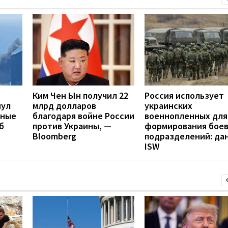
Ким Чен Ын получил 22
Россия использует
нул
млрд долларов
украинских
нные
благодаря войне России
военнопленных для
б
против Украины, —
формирования бое
Bloomberg
подразделений: да
ISW