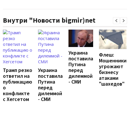
Внутри "Новости bigmir)net
Украина
Флеш:
поставила
Мошенники
Путина
угрожают
перед
Трамп резко
Украина
бизнесу
дилеммой
ответил на
поставила
атаками
- СМИ
публикацию
Путина
"шахедов"
о
перед
конфликте
дилеммой
с Хегсетом
- СМИ