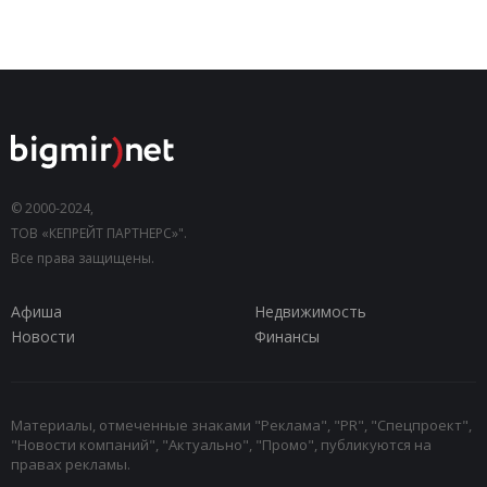
© 2000-2024,
ТОВ «КЕПРЕЙТ ПАРТНЕРС»".
Все права защищены.
Афиша
Недвижимость
Новости
Финансы
Материалы, отмеченные знаками "Реклама", "PR", "Спецпроект",
"Новости компаний", "Актуально", "Промо", публикуются на
правах рекламы.