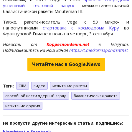
успешный тестовый запуск
межконтинентальной
баллистической ракеты Minuteman III.
Также, ракета-носитель Vega с 53 микро- и
наноспутниками
стартовала с космодрома Куру
во
Французской Гвиане в ночь на четверг, 3 сентября.
Новости от
Корреспондент.net
в Telegram.
Подписывайтесь на наш канал
https://t.me/korrespondentnet
Читайте нас в Google.News
Теги:
США
видео
испытание ракеты
способной нести ядерный заряд
баллистическая ракета
испытание оружия
Не пропусти другие интересные статьи, подпишись:
bigmir)net в facebook