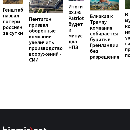
Итоги
Генштаб
08.08:
В
назвал
Близкая к
Patriot
Пентагон
м
потери
Трампу
будет
призвал
к
россиян
компания
и
оборонные
н
за сутки
собирается
минус
компании
у
бурить в
два
увеличить
с
Гренландии
НПЗ
производство
п
без
вооружений -
п
разрешения
СМИ