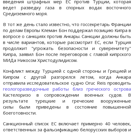
введения штрафных мер ЕС против Турции, которая
ведет разведку газа в спорных водах восточного
Средиземного моря.
В тот же день стало известно, что госсекретарь Франции
по делам Европы Клеман Бон поддержал позицию Кипра в
вопросе о санкциях против Анкары. Санкции должны быть
в числе вариантов, которые рассмотрит ЕС, если Турция
продолжит "угрожать безопасности и суверенитету"
Кипра, заявил Бон после переговоров с главой кипрского
МИДа Никосом Христодулидисом.
Конфликт между Турцией с одной стороны и Грецией и
Кипром с другой разгорелся летом, когда Анкара
отправила исследовательское судно Oruc Reis проводить
геологоразведочные работы близ греческого острова
Кастелоризо в сопровождении военных судов. В
результате турецкие и греческие вооруженные
силы были приведены в состояние повышенной
боеготовности.
Санкционный список ЕС включает примерно 40 человек,
ответственных за фальсификацию белорусских выборов и