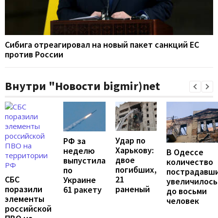
Сибига отреагировал на новый пакет санкций ЕС
против России
Внутри "Новости bigmir)net
Удар по
РФ за
Харькову:
неделю
В Одессе
двое
выпустила
количество
погибших,
по
пострадавш
21
СБС
Украине
увеличилось
раненый
поразили
61 ракету
до восьми
элементы
человек
российской