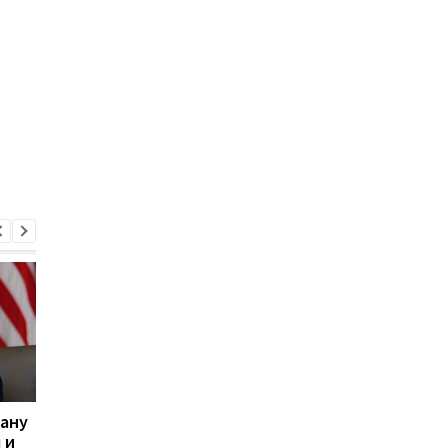
рану
Трамп рассказал, при
Иран опроверг
 и
каком условии США не
заявление Трампа о