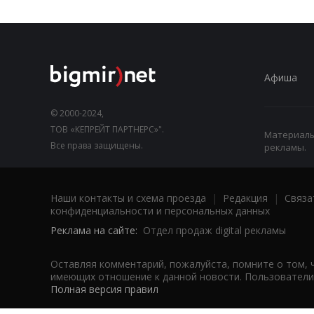
Афиша
© 2000-2024,
ТОВ «КЕПРЕЙТ ПАРТНЕРС»".
Материалы,
Все права защищены.
рекламы.
Наши контакты и схема проезда
|
Редакция
|
Связа
конфиденциальности и персональных данных
Реклама на сайте:
Отдел продаж digital рекламы
Оставляя комментарий, пожалуйста, помните о том, 
имеющих отношение к данной новости. Пользователи,
Полная версия правил