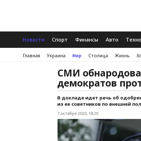
Новости
Спорт
Финансы
Авто
Техн
Главная
Украина
Мир
Столица
Жизнь
Х
СМИ обнародовал
демократов про
В докладе идет речь об одобр
из ее советников по внешней п
7 октября 2020, 18:20