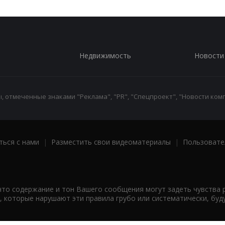
Недвижимость
Новости
 отмеченные знаками "Реклама", "PR", "Спецпроект", "Новости комп
ться с нами
|
Разместить свои видеоматериалы
|
Пользовате
что содержание и тон Вашего сообщения могут задеть чувства 
 которые нарушают эти правила грубо или систематически, буд