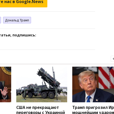
е нас в Google.News
Дональд Трамп
татьи, подпишись:
США не прекращают
Трамп пригрозил И
переговоры с Украиной
мощнейшим ударом