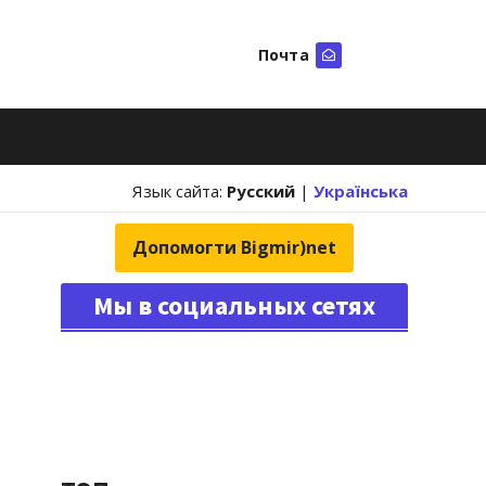
Почта
Искать
Язык сайта:
Русский
|
Українська
Допомогти Bigmir)net
Мы в социальных сетях