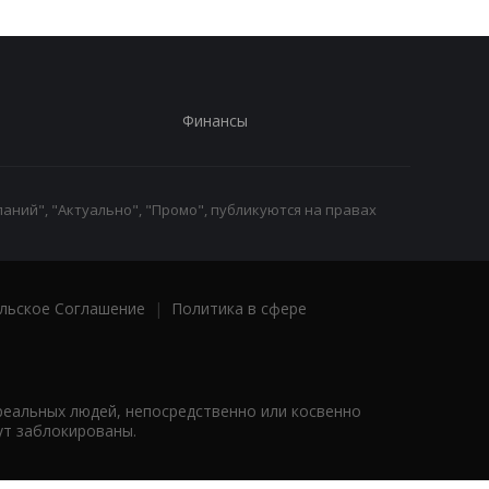
Финансы
аний", "Актуально", "Промо", публикуются на правах
льское Соглашение
|
Политика в сфере
реальных людей, непосредственно или косвенно
ут заблокированы.