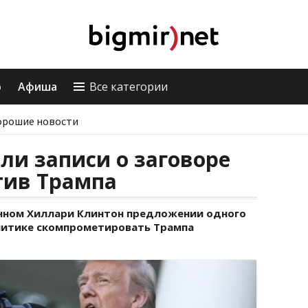
о
Афиша
Все категории
орошие новости
и записи о заговоре
тив Трампа
енном Хиллари Клинтон предложении одного
олитике скомпрометировать Трампа