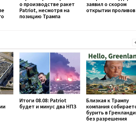
о производстве ракет
заявил о скором
ле
Patriot, несмотря на
открытии проливов
го
позицию Трампа
Итоги 08.08: Patriot
Близкая к Трампу
ии
будет и минус два НПЗ
компания собирает
бурить в Гренланди
без разрешения