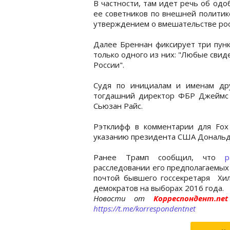
В частности, там идет речь об од
ее советников по внешней политик
утверждением о вмешательстве рос
Далее Бреннан фиксирует три пунк
только одного из них: "Любые сви
России".
Судя по инициалам и именам дру
тогдашний директор ФБР Джеймс 
Сьюзан Райс.
Рэтклифф в комментарии для Fox
указанию президента США Дональд
Ранее Трамп сообщил, что
р
расследовании его предполагаемых 
почтой бывшего госсекретаря Хи
демократов на выборах 2016 года.
Новости от
Корреспондент.n
https://t.me/korrespondentnet