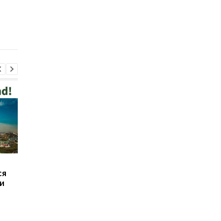
нанесут удары по Ирану
переговорах с США и
выступил с новым
заявлением по пово
Ормузского пролива
В Польше мужчина,
Иран выдвинул США
ся
который нападал на
требования для
и
украинцев, сам пришел
открытия Ормуза
в полицию