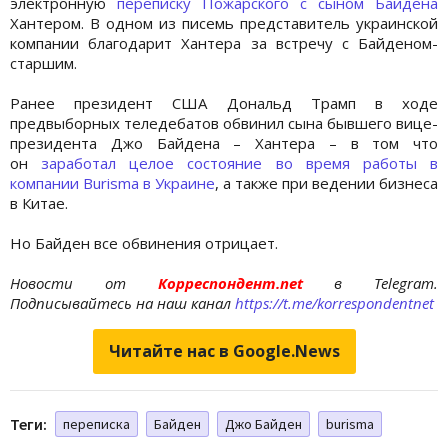
электронную
переписку Пожарского с сыном Байдена
Хантером. В одном из писемь представитель украинской
компании благодарит Хантера за встречу с Байденом-
старшим.
Ранее президент США Дональд Трамп в ходе
предвыборных теледебатов обвинил сына бывшего вице-
президента Джо Байдена – Хантера – в том что
он
заработал целое состояние во время работы в
компании Burisma в Украине
, а также при ведении бизнеса
в Китае.
Но Байден все обвинения отрицает.
Новости от
Корреспондент.net
в Telegram.
Подписывайтесь на наш канал
https://t.me/korrespondentnet
Читайте нас в Google.News
Теги:
переписка
Байден
Джо Байден
burisma