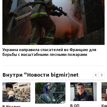
Украина направила спасателей во Францию для
борьбы с масштабными лесными пожарами
Внутри "Новости bigmir)net
В ОП
Ка
В Италии