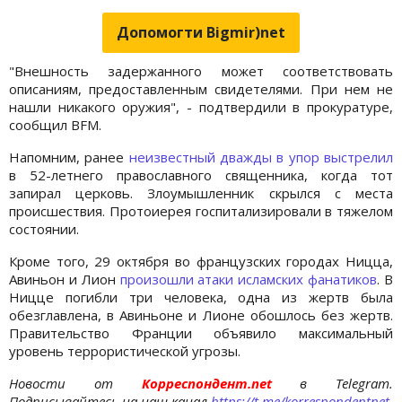
Допомогти Bigmir)net
"Внешность задержанного может соответствовать
описаниям, предоставленным свидетелями. При нем не
нашли никакого оружия", - подтвердили в прокуратуре,
сообщил BFM.
Напомним, ранее
неизвестный дважды в упор выстрелил
в 52-летнего православного священника, когда тот
запирал церковь. Злоумышленник скрылся с места
происшествия. Протоиерея госпитализировали в тяжелом
состоянии.
Кроме того, 29 октября во французских городах Ницца,
Авиньон и Лион
произошли атаки исламских фанатиков
. В
Ницце погибли три человека, одна из жертв была
обезглавлена, в Авиньоне и Лионе обошлось без жертв.
Правительство Франции объявило максимальный
уровень террористической угрозы.
Новости от
Корреспондент.net
в Telegram.
Подписывайтесь на наш канал
https://t.me/korrespondentnet