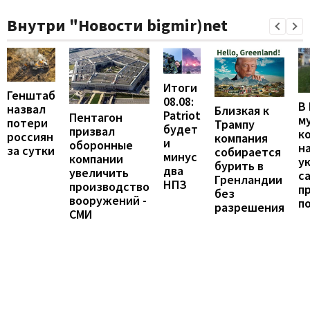
Внутри "Новости bigmir)net
Итоги
Генштаб
08.08:
В
назвал
Близкая к
Patriot
Пентагон
м
потери
Трампу
будет
призвал
к
россиян
компания
и
оборонные
н
за сутки
собирается
минус
компании
у
бурить в
два
увеличить
с
Гренландии
НПЗ
производство
п
без
вооружений -
п
разрешения
СМИ