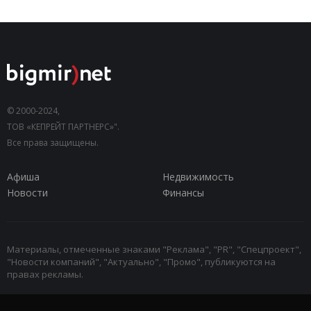
© 2000-2024,
ТОВ «КЕПРЕЙТ ПАРТНЕРС»".
Все права защищены.
Афиша
Недвижимость
Новости
Финансы
Материалы, отмеченные знаками "Реклама", "PR", "Спецпроект",
"Новости компаний", "Актуально", "Промо", публикуются на
правах рекламы.