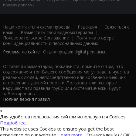
правах рекламы.
Наши контакты и схема проезда
|
Редакция
|
Связаться с
нами
|
Разместить свои видеоматериалы
|
Пользовательское Соглашение
|
Политика в сфере
конфиденциальности и персональных данных
Реклама на сайте:
Отдел продаж digital рекламы
Оставляя комментарий, пожалуйста, помните о том, что
содержание и тон Вашего сообщения могут задеть чувства
реальных людей, непосредственно или косвенно имеющих
отношение к данной новости. Пользователи, которые
нарушают эти правила грубо или систематически, будут
заблокированы.
Полная версия правил
x
Для удобства пользования сайтом используются Cookies.
Подробнее...
This website uses Cookies to ensure you get the best
experience on our website.
Learn more...
Ознакомлен(а) / OK