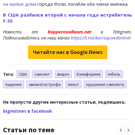
на жилые дома
города Фоли, погибли оба члена экипажа.
В США разбился второй с начала года истребитель
F-35
Новости от
Корреспондент.net
в Telegram.
Подписывайтесь на наш канал
https://t.me/korrespondentnet
Читайте нас в Google.News
Теги:
США
самолет
видео
Калифорния
гибель
падение
авиакатастрофа
пилот
крушение самолета
Не пропусти другие интересные статьи, подпишись:
bigmir)net в facebook
Статьи по теме