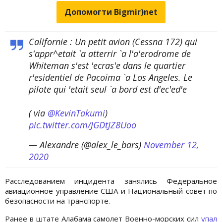
Допомогти Bigmir)net
Californie : Un petit avion (Cessna 172) qui
s'appr^etait `a atterrir `a l'a'erodrome de
Whiteman s'est 'ecras'e dans le quartier
r'esidentiel de Pacoima `a Los Angeles. Le
pilote qui 'etait seul `a bord est d'ec'ed'e
( via
@KevinTakumi
)
pic.twitter.com/JGDtJZ8Uoo
— Alexandre (@alex_le_bars)
November 12,
2020
Расследованием инцидента занялись Федеральное
авиационное управление США и Национальный совет по
безопасности на транспорте.
Ранее в штате Алабама самолет Военно-морских сил
упал