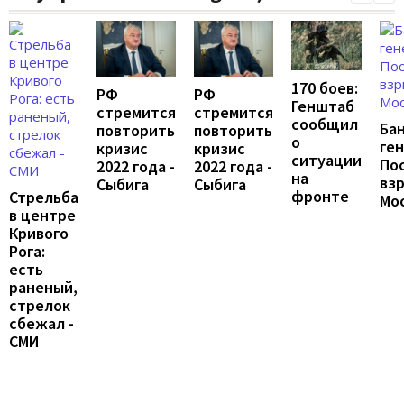
170 боев:
РФ
РФ
Генштаб
стремится
стремится
сообщил
Ба
повторить
повторить
о
ген
кризис
кризис
ситуации
По
2022 года -
2022 года -
на
взр
Сыбига
Сыбига
фронте
Стрельба
Мо
в центре
Кривого
Рога:
есть
раненый,
стрелок
сбежал -
СМИ