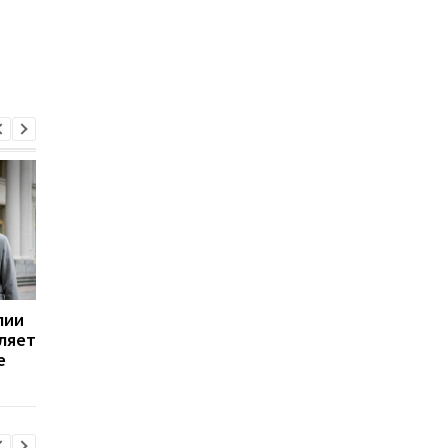
лии
Министр иностранных
Военных КНДР в
ляет
дел Австралии Пенни
Курской области уча
е
Вонг прибыла в Киев
применять дроны, -