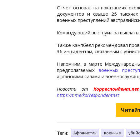
Отчет основан на показаниях окол
документов и свыше 25 тысячах 
военных преступлений австралийски
Командующий выстпуил за выплаты 
Также Кэмпбелл рекомендовал пров
36 инцидентам, связанным с убийст
Напомним, в марте Международны
предполагаемых
военных престу
афганскими силами и военнослужа
Новости от
Корреспондент.n
https://t.me/korrespondentnet
Читайт
Теги:
Афганистан
военные
убийс