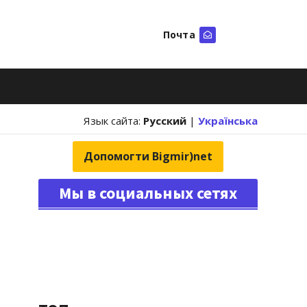
Почта
Искать
Язык сайта:
Русский
|
Українська
Допомогти Bigmir)net
Мы в социальных сетях