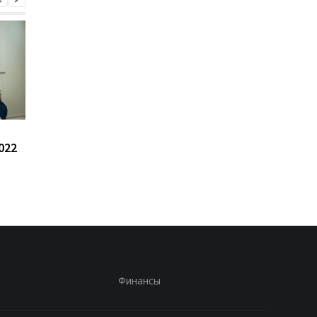
170 боев: Генштаб
Банкет генералов.
022
сообщил о ситуации на
Последствия взрыва
фронте
Москве
Финансы