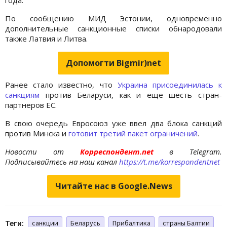
По сообщению МИД Эстонии, одновременно
дополнительные санкционные списки обнародовали
также Латвия и Литва.
Допомогти Bigmir)net
Ранее стало известно, что
Украина присоединилась к
санкциям
против Беларуси, как и еще шесть стран-
партнеров ЕС.
В свою очередь Евросоюз уже ввел два блока санкций
против Минска и
готовит третий пакет ограничений
.
Новости от
Корреспондент.net
в Telegram.
Подписывайтесь на наш канал
https://t.me/korrespondentnet
Читайте нас в Google.News
Теги:
санкции
Беларусь
Прибалтика
страны Балтии