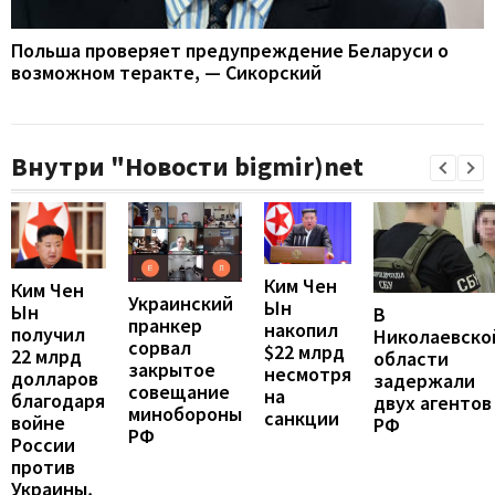
Польша проверяет предупреждение Беларуси о
возможном теракте, — Сикорский
Внутри "Новости bigmir)net
Ким Чен
Ким Чен
Украинский
Ын
Ын
В
пранкер
накопил
получил
Николаевско
сорвал
$22 млрд
22 млрд
области
закрытое
несмотря
долларов
задержали
совещание
на
благодаря
двух агентов
минобороны
санкции
войне
РФ
РФ
России
против
Украины,