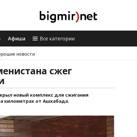
о
Афиша
Все категории
орошие новости
менистана сжег
и
крыл новый комплекс для сжигания
та километрах от Ашхабада.