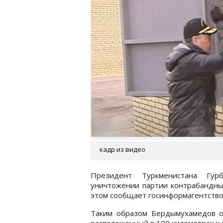
кадр из видео
Президент Туркменистана Гур
уничтожении партии контрабандных
этом сообщает госинформагентств
Таким образом Бердымухамедов от
расположенный в 100 километрах к 