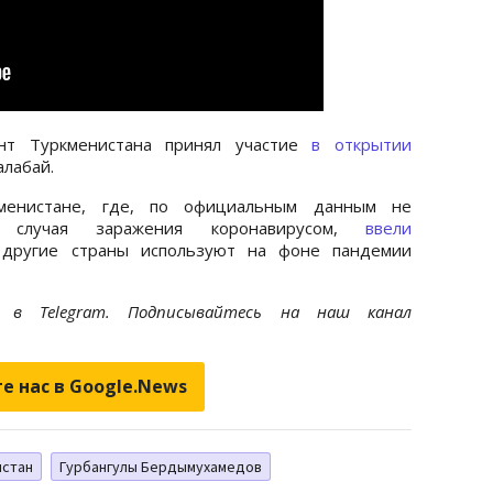
нт Туркменистана принял участие
в открытии
лабай.
менистане, где, по официальным данным не
о случая заражения коронавирусом,
ввели
 другие страны используют на фоне пандемии
et
в Telegram. Подписывайтесь на наш канал
е нас в Google.News
истан
Гурбангулы Бердымухамедов