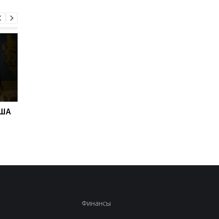
США
Адские санкции.
В Скале подтвердил
Решение Сената США
что из полка перево
бойцов
Финансы