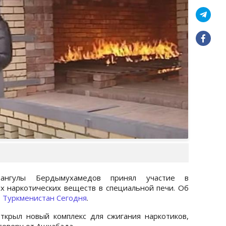
бангулы Бердымухамедов принял участие в
 наркотических веществ в специальной печи. Об
о
Туркменистан Сегодня
.
крыл новый комплекс для сжигания наркотиков,
северу от Ашхабада.