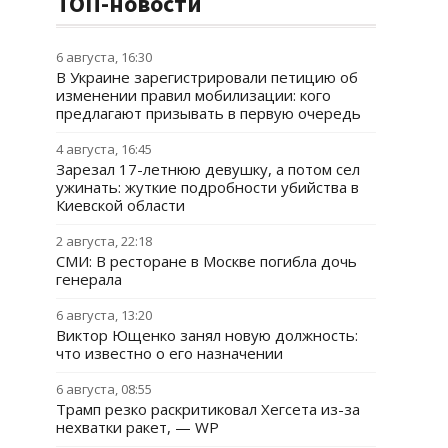
ТОП-новости
6 августа, 16:30
В Украине зарегистрировали петицию об
изменении правил мобилизации: кого
предлагают призывать в первую очередь
4 августа, 16:45
Зарезал 17-летнюю девушку, а потом сел
ужинать: жуткие подробности убийства в
Киевской области
2 августа, 22:18
СМИ: В ресторане в Москве погибла дочь
генерала
6 августа, 13:20
Виктор Ющенко занял новую должность:
что известно о его назначении
6 августа, 08:55
Трамп резко раскритиковал Хегсета из-за
нехватки ракет, — WP