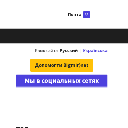
Почта
Искать
Язык сайта:
Русский
|
Українська
Допомогти Bigmir)net
Мы в социальных сетях