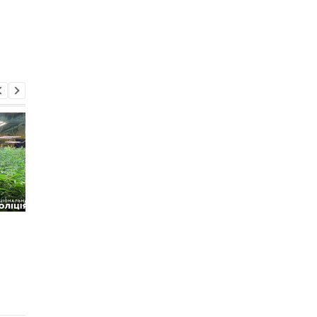
На Львовщине
В Киеве задержаны
водитель ТЦК сбил
наркоторговцы,
велосипедиста (видео)
которые
переодевались в
военных (фото)