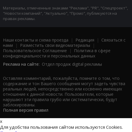
Материалы, отмеченные знаками "Реклама", "PR", "Спецпроект",
"Новости компаний", "Актуально", "Промо", публикуются на
правах рекламы.
Наши контакты и схема проезда
|
Редакция
|
Связаться с
нами
|
Разместить свои видеоматериалы
|
Пользовательское Соглашение
|
Политика в сфере
конфиденциальности и персональных данных
Реклама на сайте:
Отдел продаж digital рекламы
Оставляя комментарий, пожалуйста, помните о том, что
содержание и тон Вашего сообщения могут задеть чувства
реальных людей, непосредственно или косвенно имеющих
отношение к данной новости. Пользователи, которые
нарушают эти правила грубо или систематически, будут
заблокированы.
Полная версия правил
x
Для удобства пользования сайтом используются Cookies.