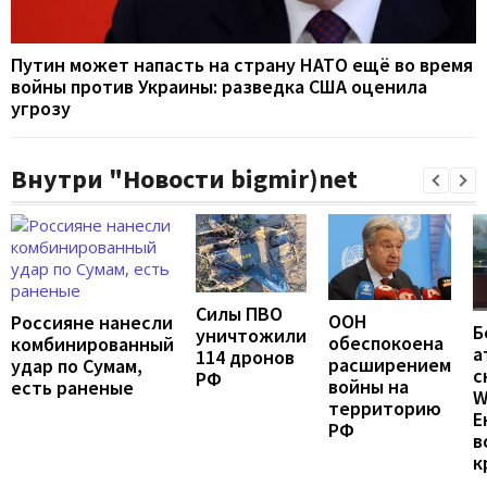
Путин может напасть на страну НАТО ещё во время
войны против Украины: разведка США оценила
угрозу
Внутри "Новости bigmir)net
Силы ПВО
ООН
Россияне нанесли
Б
уничтожили
обеспокоена
комбинированный
а
114 дронов
расширением
удар по Сумам,
с
РФ
войны на
есть раненые
W
территорию
Е
РФ
в
к