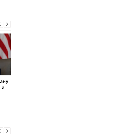
рану
Трамп рассказал, при
Иран опроверг
 и
каком условии США не
заявление Трампа о
нанесут удары по Ирану
переговорах с США и
выступил с новым
заявлением по пово
Ормузского пролива