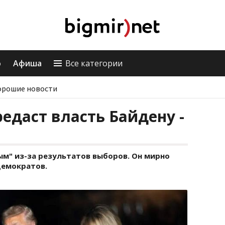
о
Афиша
Все категории
орошие новости
едаст власть Байдену -
ым" из-за результатов выборов. Он мирно
демократов.