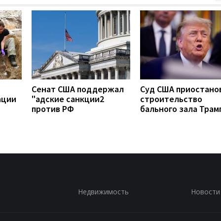
Сенат США поддержал
Суд США приостано
ации
"адские санкции2
строительство
против РФ
бального зала Трам
Недвижимость
Новости