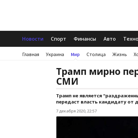
Новости
Спорт
Финансы
Авто
Техн
Главная
Украина
Мир
Столица
Жизнь
Х
Трамп мирно пер
СМИ
Трамп не является "раздраженн
передаст власть кандидату от 
7 декабря 2020, 22:57