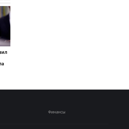
вил
База ФСБ и шесть
Цены на гробы в Рос
судов: СБС поразили 102
взлетели на 105% с
па
цели РФ
начала войны проти
Украины
Финансы