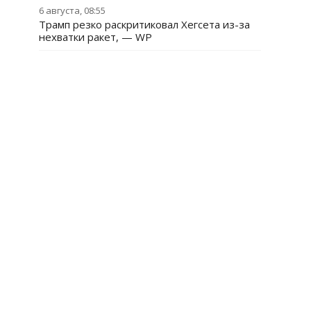
6 августа, 08:55
Трамп резко раскритиковал Хегсета из-за
нехватки ракет, — WP