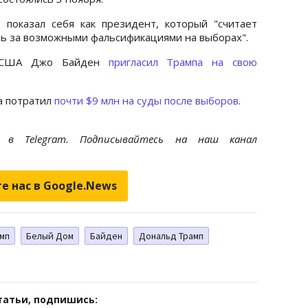
 показал себя как президент, который "считает
ь за возможными фальсификациями на выборах".
ы США Джо Байден
пригласил Трампа на свою
а потратил
почти $9 млн на суды после выборов
.
et
в Telegram. Подписывайтесь на наш канал
е нас в Google.News
мп
Белый Дом
Байден
Дональд Трамп
татьи, подпишись: