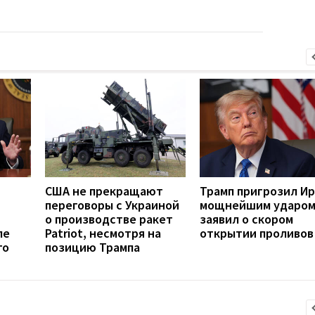
США не прекращают
Трамп пригрозил И
переговоры с Украиной
мощнейшим ударом
о производстве ракет
заявил о скором
ле
Patriot, несмотря на
открытии проливов
го
позицию Трампа