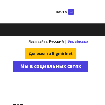
Почта
Искать
Язык сайта:
Русский
|
Українська
Допомогти Bigmir)net
Мы в социальных сетях