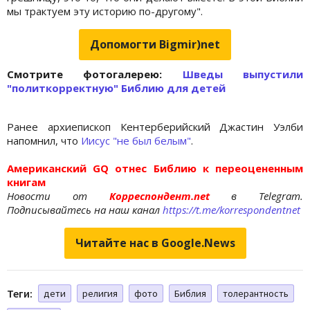
мы трактуем эту историю по-другому".
Допомогти Bigmir)net
Cмотрите фотогалерею:
Шведы выпустили
"политкорректную" Библию для детей
Ранее архиепископ Кентерберийский Джастин Уэлби
напомнил, что
Иисус "не был белым"
.
Американский GQ отнес Библию к переоцененным
книгам
Новости от
Корреспондент.net
в Telegram.
Подписывайтесь на наш канал
https://t.me/korrespondentnet
Читайте нас в Google.News
Теги:
дети
религия
фото
Библия
толерантность