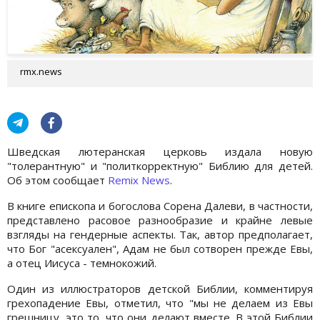
rmx.news
Шведская лютеранская церковь издала новую
"толерантную" и "политкорректную" Библию для детей.
Об этом сообщает
Remix News
.
В книге епископа и богослова Сорена Далеви, в частности,
представлено расовое разнообразие и крайне левые
взгляды на гендерные аспекты. Так, автор предполагает,
что Бог "асексуален", Адам не был сотворен прежде Евы,
а отец Иисуса - темнокожий.
Один из иллюстраторов детской Библии, комментируя
грехопадение Евы, отметил, что "мы не делаем из Евы
грешницу, это то, что они делают вместе. В этой Библии