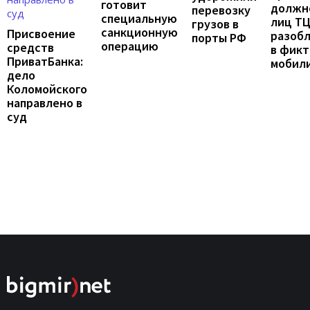
готовит
должн
перевозку
специальную
лиц Т
грузов в
санкционную
Присвоение
разоб
порты РФ
операцию
средств
в фик
ПриватБанка:
мобил
дело
Коломойского
направлено в
суд