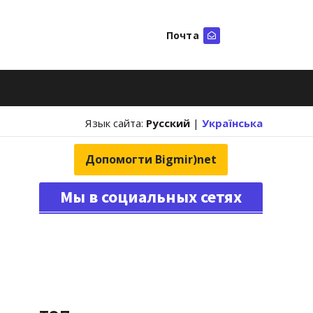
Почта
Искать
Язык сайта:
Русский
|
Українська
Допомогти Bigmir)net
Мы в социальных сетях