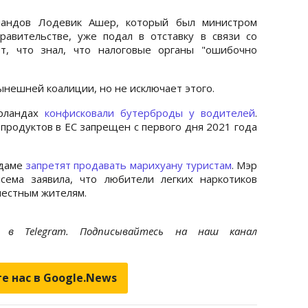
андов Лодевик Ашер, который был министром
авительстве, уже подал в отставку в связи со
т, что знал, что налоговые органы "ошибочно
ынешней коалиции, но не исключает этого.
ерландах
конфисковали бутерброды у водителей
.
продуктов в ЕС запрещен с первого дня 2021 года
рдаме
запретят продавать марихуану туристам
. Мэр
ема заявила, что любители легких наркотиков
местным жителям.
et
в Telegram. Подписывайтесь на наш канал
е нас в Google.News