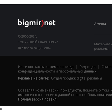
Афиша
© 2000-2024,
ТОВ «КЕПРЕЙТ ПАРТНЕРС»".
Материалы,
Все права защищены.
рекламы.
Наши контакты и схема проезда
|
Редакция
|
Связа
конфиденциальности и персональных данных
Реклама на сайте:
Отдел продаж digital рекламы
Оставляя комментарий, пожалуйста, помните о том, 
имеющих отношение к данной новости. Пользователи,
Полная версия правил
x