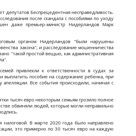
чет депутатов Беспрецедентная несправедливость.
сследования после скандала с пособиями по уходу
шен даже премьер-министр Нидерландов Марк
логовым органом Нидерландов "были нарушены
енства закона", и расследование мошенничества
ано "такой простой вещью, как административная
ла".
семей привлекли к ответственности в судах за
 выплатить пособие на содержание ребенка, при
у апелляции. Все события происходили, начиная с
ятки тысяч евро некоторым семьям грозило полное
естве обвиняли людей, которые могли неправильно
подпись.
я налоговой. В марте 2020 года было направлено
ации, это примерно по 30 тысяч евро на каждую