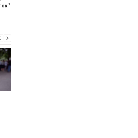
ток"
Украине: шесть новых
переданные F-16 на
САУ DITA на подходе
территории РФ
Хищение
"Парад" дронов в Ял
международной
названа возможная
помощи: экс-чиновник
цель
МИД вышел из СИЗО