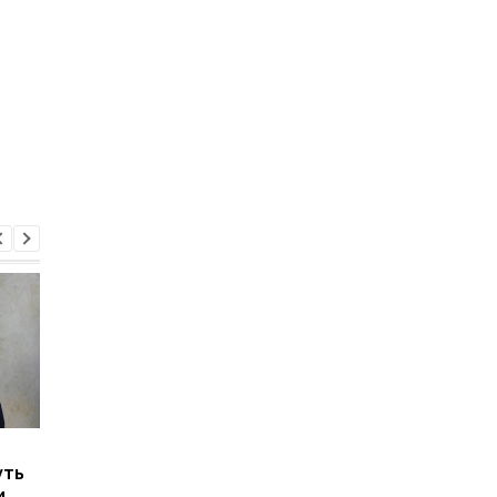
Нидерланды выделили
Нидерланды дали
уть
271 миллион евро на
разрешение
и
военную помощь
использовать