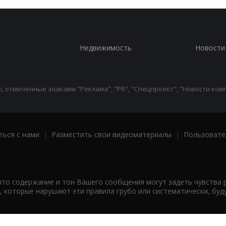
Недвижимость
Новости
 отмеченные знаками "Реклама", "PR", "Спецпроект", "Новости комп
ться с нами
|
Разместить свои видеоматериалы
|
Пользовате
что содержание и тон Вашего сообщения могут задеть чувства 
 которые нарушают эти правила грубо или систематически, буд