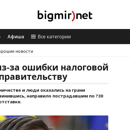
о
Афиша
Все категории
орошие новости
из-за ошибки налоговой
 правительству
ничестве и люди оказались на грани
звинившись, направило пострадавшим по ?30
отставке.