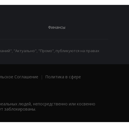
Финансы
аний", "Актуально", "Промо", публикуются на правах
льское Соглашение
|
Политика в сфере
реальных людей, непосредственно или косвенно
ут заблокированы.