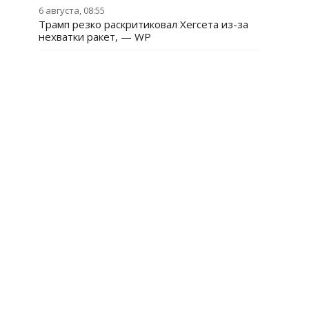
6 августа, 08:55
Трамп резко раскритиковал Хегсета из-за
нехватки ракет, — WP