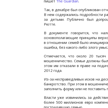
пишет
The Guardian
.
Так, в декабре был опубликован от
В нем содержались подробности ра
за детьми. Публично был допро
Рютте.
В документе говорится, что на
основополагающие принципы верхов
в отношении семей было иницииров
ошибка, без какого-либо злого умыс
Отмечается, что около 20 тысяч 
мошенничество. Семьи должны были
этом им отказали в праве на подач
2012 года.
Из-за несправедливых исков на дес
банкротство. При этом в мошеннич
заполнить форму или не поставить 
Власти уже извинились за действи
более 500 миллионов евро компенс
пострадавшую семью.