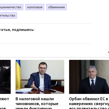
ошенничество
налоговая
обвинения
ительства
татьи, подпишись:
ляют
В налоговой нашли
Орбан обвинил ЕС в
чиновников, которые
намерениях свергн
нов
имели фиктивную
его правительство 