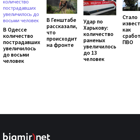
Стало
В Генштабе
Удар по
извест
рассказали,
Харькову:
В Одессе
как
что
количество
количество
срабо
происходит
раненых
пострадавших
ПВО
на фронте
увеличилось
увеличилось
до 13
до восьми
человек
человек