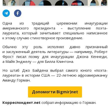
Одна из традиций церемонии инаугурации
американского президента – выступление поэта-
лауреата, который зачитывает специально написанное
к этому случаю стихотворное произведение.
Обычно эту роль исполнял давно признанный
и заслуженный деятель литературы — например, Роберт
Фрост писал поэму для инаугурации Джона Кеннеди,
а Майя Энджелу — для Билла Клинтона.
Но штаб Джо Байдена выбрал самого юного «поэта-
лауреата» в истории США — 22-летнюю афроамериканку
Аманду Горман.
Допомогти Bigmir)net
Корреспондент.
net
собрал информацию о Горман.