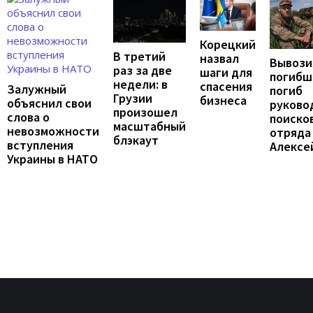
Корецкий
В третий
назвал
Вывози
раз за две
шаги для
погибш
недели: в
спасения
Залужный
погиб
Грузии
бизнеса
объяснил свои
руково
произошел
слова о
поиско
масштабный
невозможности
отряда
блэкаут
вступления
Алексе
Украины в НАТО