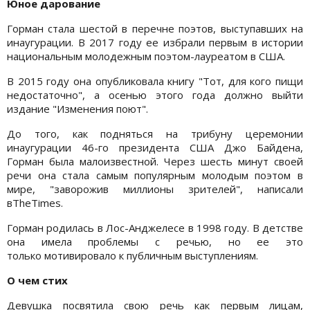
Юное дарование
Горман стала шестой в перечне поэтов, выступавших на
инаугурации. В 2017 году ее избрали первым в истории
национальным молодежным поэтом-лауреатом в США.
В 2015 году она опубликовала книгу "Тот, для кого пищи
недостаточно", а осенью этого года должно выйти
издание "Изменения поют".
До того, как подняться на трибуну церемонии
инаугурации 46-го президента США Джо Байдена,
Горман была малоизвестной. Через шесть минут своей
речи она стала самым популярным молодым поэтом в
мире, "заворожив миллионы зрителей", написали
вTheTimes.
Горман родилась в Лос-Анджелесе в 1998 году. В детстве
она имела проблемы с речью, но ее это
только мотивировало к публичным выступлениям.
О чем стих
Девушка посвятила свою речь как первым лицам,