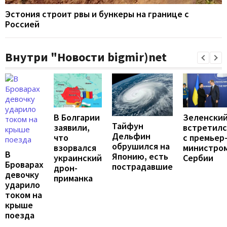
Эстония строит рвы и бункеры на границе с
Россией
Внутри "Новости bigmir)net
В Болгарии
Зеленски
Тайфун
заявили,
встретилс
Дельфин
что
с премьер
обрушился на
взорвался
министро
В
Японию, есть
украинский
Сербии
Броварах
пострадавшие
дрон-
девочку
приманка
ударило
током на
крыше
поезда