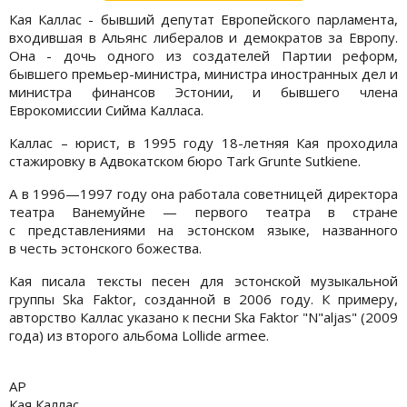
Кая Каллас - бывший депутат Европейского парламента,
входившая в Альянс либералов и демократов за Европу.
Она - дочь одного из создателей Партии реформ,
бывшего премьер-министра, министра иностранных дел и
министра финансов Эстонии, и бывшего члена
Еврокомиссии Сийма Калласа.
Каллас – юрист, в 1995 году 18-летняя Кая проходила
стажировку в Адвокатском бюро Tark Grunte Sutkiene.
А в 1996—1997 году она работала советницей директора
театра Ванемуйне — первого театра в стране
с представлениями на эстонском языке, названного
в честь эстонского божества.
Кая писала тексты песен для эстонской музыкальной
группы Ska Faktor, созданной в 2006 году. К примеру,
авторство Каллас указано к песни Ska Faktor "N"aljas" (2009
года) из второго альбома Lollide armee.
AP
Кая Каллас