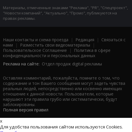
Материалы, отмеченные знаками "Реклама", "PR", "Спецпроект",
"Новости компаний", "Актуально", "Промо", публикуются на
правах рекламы.
Наши контакты и схема проезда
|
Редакция
|
Связаться с
нами
|
Разместить свои видеоматериалы
|
Пользовательское Соглашение
|
Политика в сфере
конфиденциальности и персональных данных
Реклама на сайте:
Отдел продаж digital рекламы
Оставляя комментарий, пожалуйста, помните о том, что
содержание и тон Вашего сообщения могут задеть чувства
реальных людей, непосредственно или косвенно имеющих
отношение к данной новости. Пользователи, которые
нарушают эти правила грубо или систематически, будут
заблокированы.
Полная версия правил
x
Для удобства пользования сайтом используются Cookies.