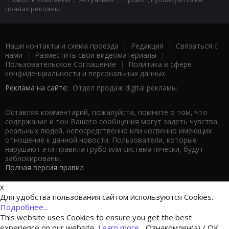
правах рекламы.
Наши контакты и схема проезда
|
Редакция
|
Связаться с
нами
|
Разместить свои видеоматериалы
|
Пользовательское Соглашение
|
Политика в сфере
конфиденциальности и персональных данных
Реклама на сайте:
Отдел продаж digital рекламы
Оставляя комментарий, пожалуйста, помните о том, что
содержание и тон Вашего сообщения могут задеть чувства
реальных людей, непосредственно или косвенно имеющих
отношение к данной новости. Пользователи, которые
нарушают эти правила грубо или систематически, будут
заблокированы.
Полная версия правил
x
Для удобства пользования сайтом используются Cookies.
Подробнее...
This website uses Cookies to ensure you get the best
experience on our website.
Learn more...
Ознакомлен(а) / OK