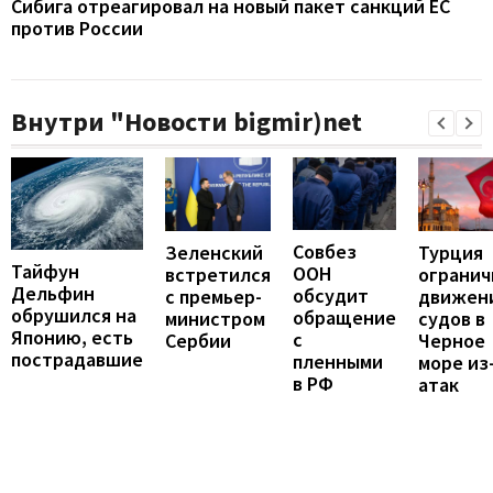
Сибига отреагировал на новый пакет санкций ЕС
против России
Внутри "Новости bigmir)net
Совбез
Турция
Зеленский
Тайфун
ООН
огранич
встретился
Дельфин
обсудит
движен
с премьер-
обрушился на
обращение
судов в
министром
Японию, есть
с
Черное
Сербии
пострадавшие
пленными
море из
в РФ
атак