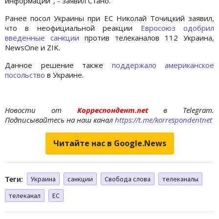
информации", - заявил Стано.
Ранее посол Украины при ЕС Николай Точицкий заявил,
что в неофициальной реакции
Евросоюз одобрил
введенные санкции
против телеканалов 112 Украина,
NewsOne и ZIK.
Данное решение также
поддержало американское
посольство
в Украине.
Новости от
Корреспондент.net
в Telegram.
Подписывайтесь на наш канал
https://t.me/korrespondentnet
Читайте нас в Google.News
Теги:
Украина
санкции
Свобода слова
телеканалы
телеканал
ЕС