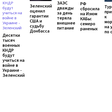
ЗАЭС
РФ
Зеленский
Тур
дважды
сбросила
оценил
при
за день
на Изюм
гарантии
к
теряла
КАБы:
США и
мо
внешнее
семеро
судьбу
на 
питание
раненых
Донбасса
по 
Десятки
тысяч
военных
КНДР
будут
учиться на
войне в
Украине -
Зеленский