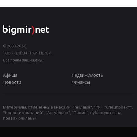
© 2000-2024,
ТОВ «КЕПРЕЙТ ПАРТНЕРС»".
Все права защищены.
Афиша
Недвижимость
Новости
Финансы
Материалы, отмеченные знаками "Реклама", "PR", "Спецпроект",
"Новости компаний", "Актуально", "Промо", публикуются на
правах рекламы.