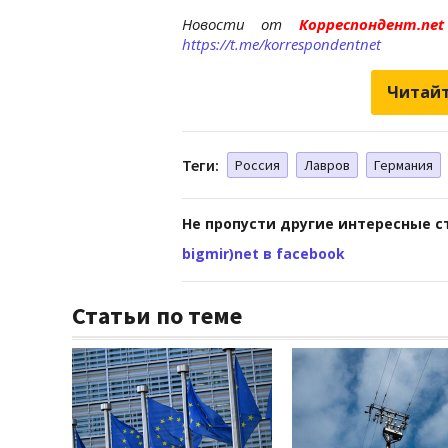
Новости от
Корреспондент.n
https://t.me/korrespondentnet
Читайт
Теги:
Россия
Лавров
Германия
Не пропусти другие интересные с
bigmir)net в facebook
Статьи по теме