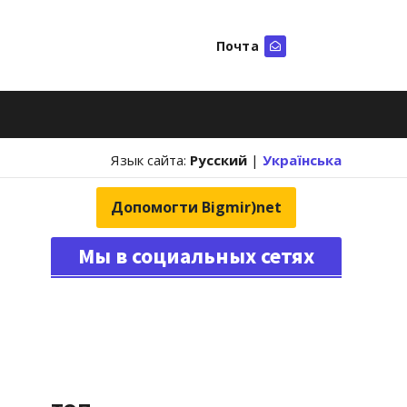
Почта
Искать
Язык сайта:
Русский
|
Українська
Допомогти Bigmir)net
Мы в социальных сетях