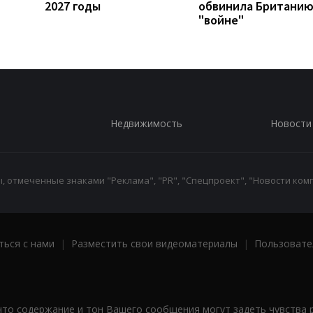
2027 годы
обвинила Британию
"войне"
Недвижимость
Новости
 отмеченные знаками "Реклама", "PR", "Спецпроект", "Новости комп
ться с нами
|
Разместить свои видеоматериалы
|
Пользовате
что содержание и тон Вашего сообщения могут задеть чувства 