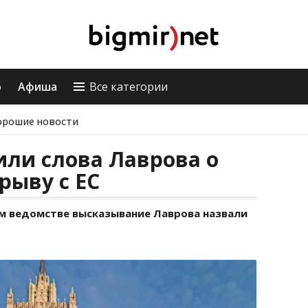
о
Афиша
Все категории
орошие новости
ли слова Лаврова о
рыву с ЕС
м ведомстве высказывание Лаврова назвали