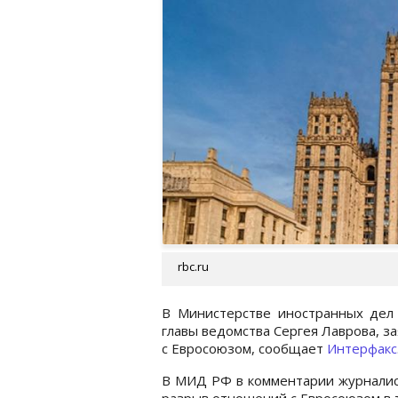
rbc.ru
В Министерстве иностранных дел 
главы ведомства Сергея Лаврова, з
с Евросоюзом, сообщает
Интерфакс
В МИД РФ в комментарии журналист
разрыв отношений с Евросоюзом в т