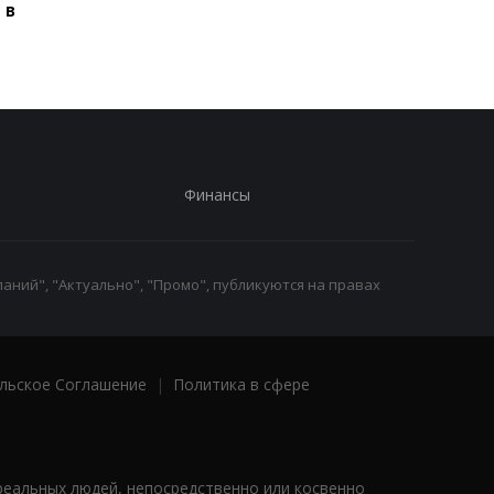
 в
Украиной
Украиной
Финансы
аний", "Актуально", "Промо", публикуются на правах
льское Соглашение
|
Политика в сфере
реальных людей, непосредственно или косвенно