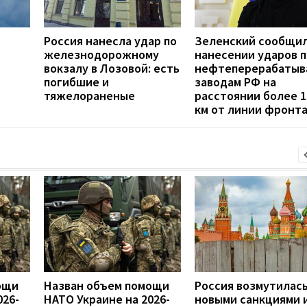
Россия нанесла удар по
Зеленский сообщил
железнодорожному
нанесении ударов п
вокзалу в Лозовой: есть
нефтеперерабаты
погибшие и
заводам РФ на
тяжелораненые
расстоянии более 1
км от линии фронт
ощи
Назван объем помощи
Россия возмутилас
026-
НАТО Украине на 2026-
новыми санкциями 