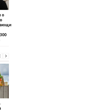
 о
Украина нанесла удар
Россия получила бо
о
по одному из
100 баллистических
вающим
крупнейших НПЗ РФ: в
ракет от КНДР: ISW
Ярославле разразился
предупредил о ново
300
масштабный пожар
угрозе для Украины
а
ь
Сикорский призвал
Сикорский призвал
и
сбивать ракеты РФ над
сбивать ракеты РФ 