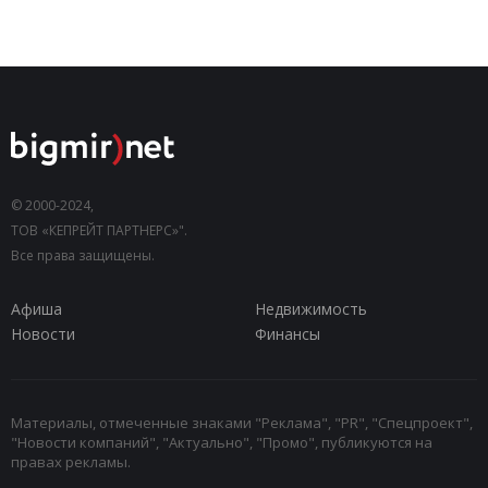
© 2000-2024,
ТОВ «КЕПРЕЙТ ПАРТНЕРС»".
Все права защищены.
Афиша
Недвижимость
Новости
Финансы
Материалы, отмеченные знаками "Реклама", "PR", "Спецпроект",
"Новости компаний", "Актуально", "Промо", публикуются на
правах рекламы.