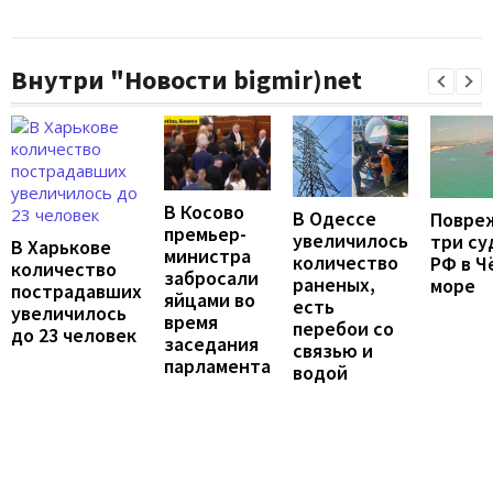
Внутри "Новости bigmir)net
В Косово
В Одессе
Повре
премьер-
увеличилось
три су
В Харькове
министра
количество
РФ в Ч
количество
забросали
раненых,
море
пострадавших
яйцами во
есть
увеличилось
время
перебои со
до 23 человек
заседания
связью и
парламента
водой